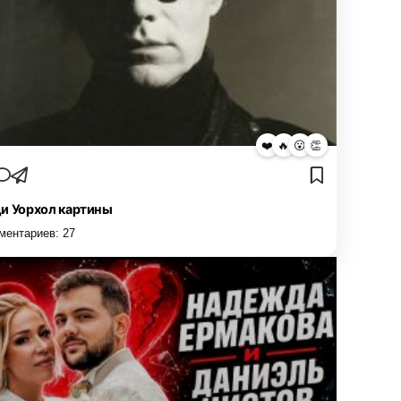
❤️
🔥
😮
👏
и Уорхол картины
ментариев:
27