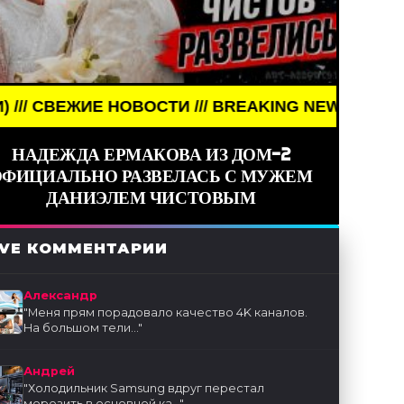
ВОСТИ /// BREAKING NEWS /// НОВОСТИ (СМИ) //
НАДЕЖДА ЕРМАКОВА ИЗ ДОМ-2
ОФИЦИАЛЬНО РАЗВЕЛАСЬ С МУЖЕМ
ДАНИЭЛЕМ ЧИСТОВЫМ
IVE КОММЕНТАРИИ
Александр
"
Меня прям порадовало качество 4K каналов.
На большом тели...
"
Андрей
"
Холодильник Samsung вдруг перестал
морозить в основной ка...
"