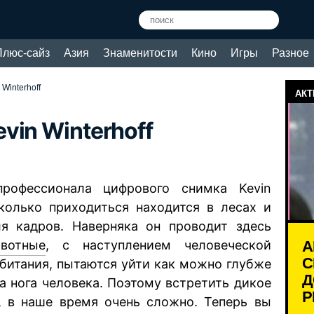
Плюс-сайз
Азия
Знаменитости
Кино
Игры
Разное
Winterhoff
АКТ
vin Winterhoff
офессионала цифрового снимка Kevin
сколько приходиться находится в лесах и
я кадров. Наверняка он проводит здесь
А
вотные
, с наступлением человеческой
С
обитания, пытаются уйти как можно глубже
Д
ла нога человека. Поэтому встретить дикое
Р
у, в наше время очень сложно. Теперь вы