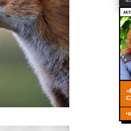
АКТ
«
С
Ч