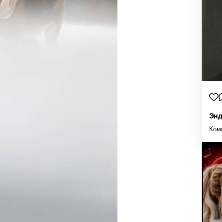
Энд
Ком