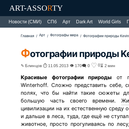
ART-ASSO
R
TY
Новости (СМИ)
СПб
Арт
Dark Art
World Girls
Арт
Фотографы мира
Главная
Фотографии природы Kevin 
Ф
отографии природы Ke
♡
0
✎ Блинцов ⏱ 11.05.2013 👁 170
🗨 0
⏳ 2 мин
Красивые фотографии природы
от пр
Winterhoff. Сложно представить себе, 
полях, что бы найти такие сюжеты дл
большую часть своего времени.
Жи
цивилизации на их естественную среду 
и дальше в леса, туда, где ещё не ступа
животное, просто прогуливаясь по лес