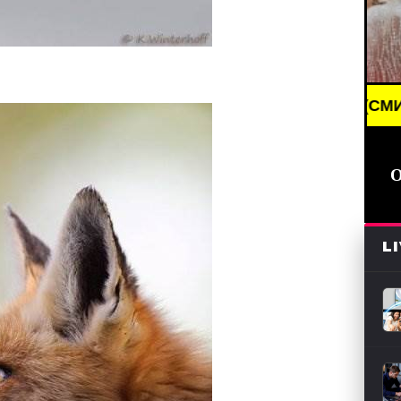
BREAKING NEWS /// НОВОСТИ (СМИ) /// СВЕЖИЕ НО
L