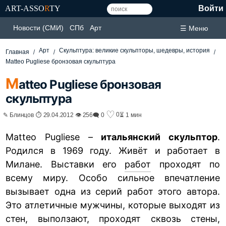
ART-ASSO
R
TY
Войти
Новости (СМИ)
СПб
Арт
☰ Меню
Арт
Скульптура: великие скульпторы, шедевры, история
Главная
Matteo Pugliese бронзовая скульптура
M
atteo Pugliese бронзовая
скульптура
♡
0
✎ Блинцов ⏱ 29.04.2012 👁 256
🗨 0
⏳ 1 мин
Matteo Pugliese –
итальянский скульптор
.
Родился в 1969 году. Живёт и работает в
Милане. Выставки его
работ
проходят по
всему миру. Особо сильное впечатление
вызывает одна из серий работ этого автора.
Это атлетичные мужчины, которые выходят из
стен, выползают, проходят сквозь стены,