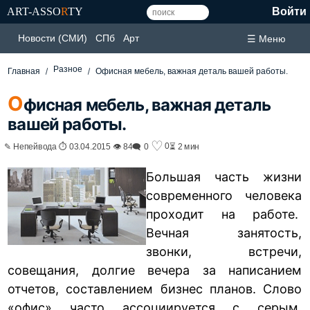
ART-ASSO
R
TY
Войти
Новости (СМИ)
СПб
Арт
☰ Меню
Разное
Главная
Офисная мебель, важная деталь вашей работы.
О
фисная мебель, важная деталь
вашей работы.
♡
0
✎ Непейвода ⏱ 03.04.2015 👁 84
🗨 0
⏳ 2 мин
Большая часть жизни
современного человека
проходит на работе.
Вечная занятость,
звонки, встречи,
совещания, долгие вечера за написанием
отчетов, составлением бизнес планов. Слово
«офис» часто ассоциируется с серым,