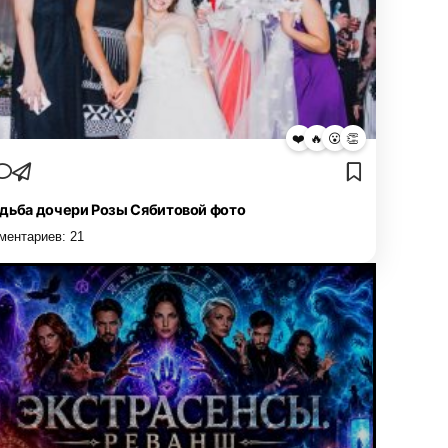
❤️
🔥
😮
👏
дьба дочери Розы Сябитовой фото
ментариев:
21