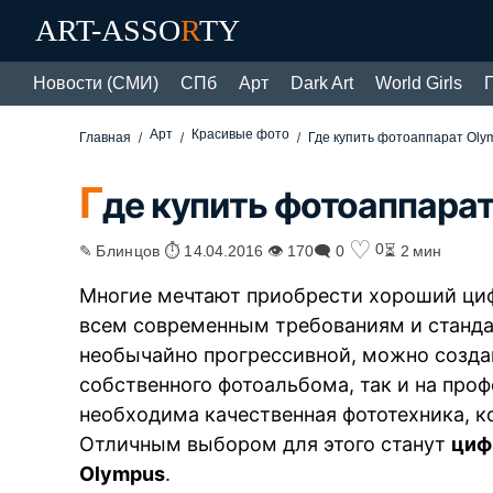
ART-ASSO
R
TY
Новости (СМИ)
СПб
Арт
Dark Art
World Girls
Арт
Красивые фото
Главная
Где купить фотоаппарат Oly
Г
де купить фотоаппара
♡
0
✎ Блинцов ⏱ 14.04.2016 👁 170
🗨 0
⏳ 2 мин
Многие мечтают приобрести хороший циф
всем современным требованиям и стандар
необычайно прогрессивной, можно созда
собственного фотоальбома, так и на проф
необходима качественная фототехника, к
Отличным выбором для этого станут
циф
Olympus
.