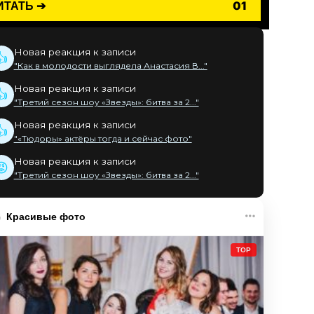
ИТАТЬ ➔
01
Новая реакция к записи
👍
"Как в молодости выглядела Анастасия В..."
Новая реакция к записи
👍
"Третий сезон шоу «Звезды»: битва за 2..."
Новая реакция к записи
👍
"«Тюдоры» актёры тогда и сейчас фото"
Новая реакция к записи
😡
"Третий сезон шоу «Звезды»: битва за 2..."
Красивые фото
TOP