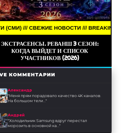
ЖИЕ НОВОСТИ /// BREAKING NEWS /// НОВОСТИ (С
ЭКСТРАСЕНСЫ. РЕВАНШ 3 СЕЗОН:
КОГДА ВЫЙДЕТ И СПИСОК
0
0
0
0
УЧАСТНИКОВ (2026)
IVE КОММЕНТАРИИ
Александр
"
Меня прям порадовало качество 4K каналов.
На большом тели...
"
Андрей
"
Холодильник Samsung вдруг перестал
морозить в основной ка...
"