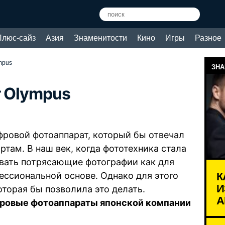
Плюс-сайз
Азия
Знаменитости
Кино
Игры
Разное
mpus
ЗНА
т Olympus
ровой фотоаппарат, который бы отвечал
там. В наш век, когда фототехника стала
вать потрясающие фотографии как для
К
ессиональной основе. Однако для этого
И
оторая бы позволила это делать.
А
ровые фотоаппараты японской компании