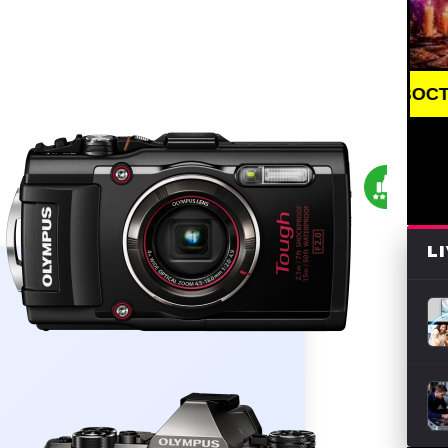
BREAKING NEWS /// НОВОСТИ (СМИ) /// СВЕ
0
L