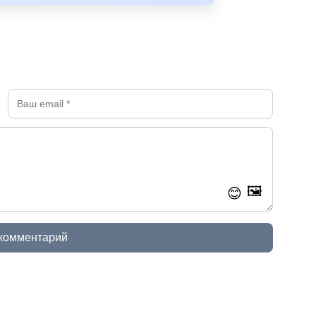
🖼️
😊
 комментарий