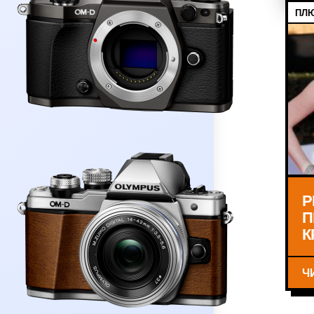
ПЛЮ
Р
П
К
Ч