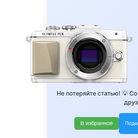
Не потеряйте статью! 💡 С
друз
В избранное
Поде