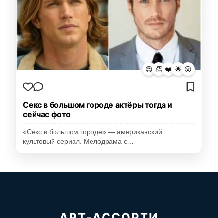
😍
👏
❤️
🌟
😮
Секс в большом городе актёры тогда и
сейчас фото
«Секс в большом городе» — американский
культовый сериал. Мелодрама с…
АРТ-АССОРТИ