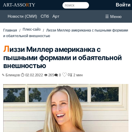
ART-ASSO
R
TY
Войти
Новости (СМИ)
СПб
Арт
☰ Меню
Плюс-сайз
Главная
Лиззи Миллер американка с пышными формами
и обаятельной внешностью
Л
иззи Миллер американка с
пышными формами и обаятельной
внешностью
♡
0
✎ Блинцов ⏱ 02.02.2022 👁 265
🗨 0
⏳ 2 мин