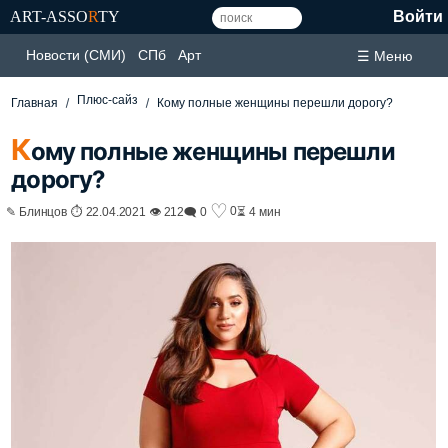
ART-ASSO
R
TY
Войти
Новости (СМИ)
СПб
Арт
☰ Меню
Плюс-сайз
Главная
Кому полные женщины перешли дорогу?
К
ому полные женщины перешли
дорогу?
♡
0
✎ Блинцов ⏱ 22.04.2021 👁 212
🗨 0
⏳ 4 мин