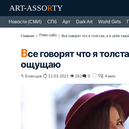
ART-ASSO
R
TY
Новости (СМИ)
СПб
Арт
Dark Art
World Girls
Плюс-сайз
Главная
Все говорят что я толстая, а я себя та
В
се говорят что я толста
ощущаю
♡
0
✎ Блинцов ⏱ 31.03.2021 👁 262
🗨 0
⏳ 4 мин