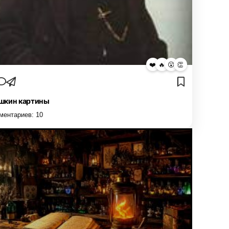
❤️
🔥
😮
👏
кин картины
ментариев:
10