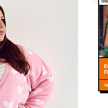
ПЛЮ
Е
П
Ч