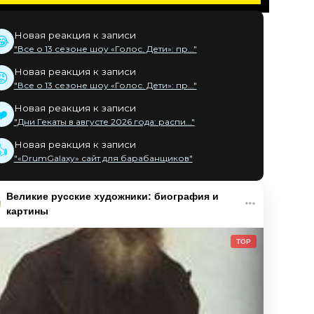
Новая реакция к записи
😂
"Все о 13 сезоне шоу «Голос. Дети»: пр..."
Новая реакция к записи
😡
"Все о 13 сезоне шоу «Голос. Дети»: пр..."
Новая реакция к записи
❤️
"Дни Гекаты в августе 2026 года: распи..."
Новая реакция к записи
👍
"«DrumGalaxy» сайт для барабанщиков"
Великие русские художники: биография и
картины
TOP