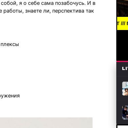
собой, я о себе сама позабочусь. И в
 работы, знаете ли, перспектива так
BREAKING NEWS /// АРТ /// ПИСАТЕЛИ И КН
мплексы
L
?
ружения