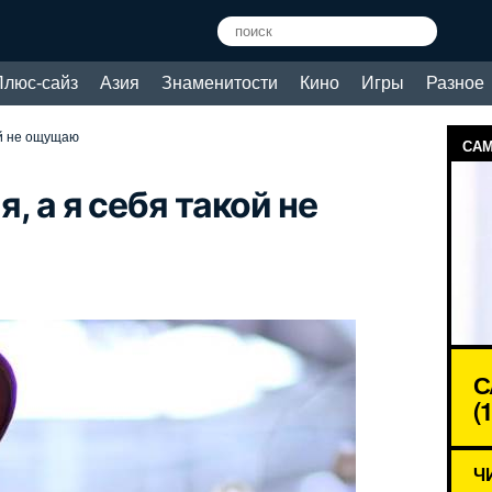
Плюс-сайз
Азия
Знаменитости
Кино
Игры
Разное
кой не ощущаю
САМ
я, а я себя такой не
С
(
Ч