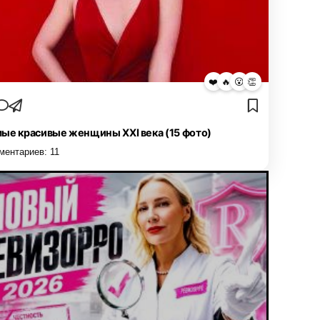
❤️
🔥
😮
👏
ые красивые женщины XXI века (15 фото)
ментариев:
11