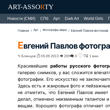
ART-ASSO
R
TY
Новости (СМИ)
СПб
Арт
Dark Art
World Girls
Арт
Фотографы мира
Главная
Евгений Павлов фотограф
Е
вгений Павлов фотогр
♡
0
✎ Блинцов ⏱ 05.09.2013 👁 209
🗨 0
⏳ 1 мин
Красивейшие
работы русского фотогр
галерею снимков, у вас сложится впечат
фотографии. Его искусство не заключае
Здесь есть и
жанровые фото
и пейзажные,
не отметить, что Евгений Павлов имеет
делал, отмечено неизменным талантом
вещам. Хорошего фотографа отличает от