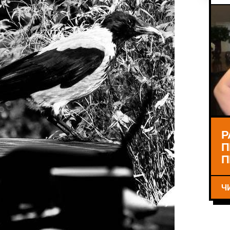
Р
П
П
Ч