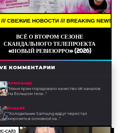
ТИ /// BREAKING NEWS /// НОВОСТИ (СМИ) /// С
ВСЁ О ВТОРОМ СЕЗОНЕ
СКАНДАЛЬНОГО ТЕЛЕПРОЕКТА
«НОВЫЙ РЕВИЗОРРО» (2026)
IVE КОММЕНТАРИИ
Александр
"
Меня прям порадовало качество 4K каналов.
На большом тели...
"
Андрей
"
Холодильник Samsung вдруг перестал
морозить в основной ка...
"
С-САЙЗ