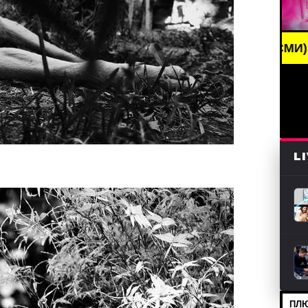
KING NEWS /// НОВОСТИ (СМИ) /// СВЕЖИЕ НОВОС
L
ПЛЮ