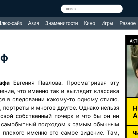
Плюс-сайз
Азия
Знаменитости
Кино
Игры
Разное
АКТ
аф
афа
Евгения Павлова. Просматривая эту
ление, что именно так и выглядит классика
тся в следовании какому-то одному стилю.
Н
 портреты и многое другое. Однако нельзя
А
 свой собственный почерк и что бы он ни
 и самобытный подходом к самым обычным
 плохого именно это самое видение. Там,
Ч