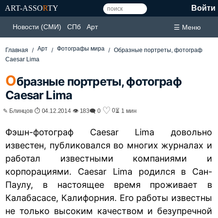
ART-ASSO
R
TY
Войти
Новости (СМИ)
СПб
Арт
☰ Меню
Арт
Фотографы мира
Главная
Образные портреты, фотограф
Caesar Lima
О
бразные портреты, фотограф
Caesar Lima
♡
0
✎ Блинцов ⏱ 04.12.2014 👁 183
🗨 0
⏳ 1 мин
Фэшн-фотограф Caesar Lima довольно
известен, публиковался во многих журналах и
работал известными компаниями и
корпорациями. Caesar Lima родился в Сан-
Паулу, в настоящее время проживает в
Калабасасе, Калифорния. Его работы известны
не только высоким качеством и безупречной