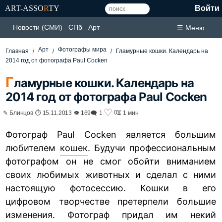
ART-ASSO
R
TY
Войти
Новости (СМИ)
СПб
Арт
☰ Меню
Арт
Фотографы мира
Главная
Гламурные кошки. Календарь на
2014 год от фотографа Paul Cocken
Г
ламурные кошки. Календарь на
2014 год от фотографа Paul Cocken
♡
0
✎ Блинцов ⏱ 15.11.2013 👁 169
🗨 1
⏳ 1 мин
Фотограф Paul Cocken является большим
любителем
кошек
. Будучи профессиональным
фотографом он не смог обойти вниманием
своих любимых животных и сделал с ними
настоящую фотосессию. Кошки в его
цифровом творчестве претерпели большие
изменения. Фотограф придал им некий