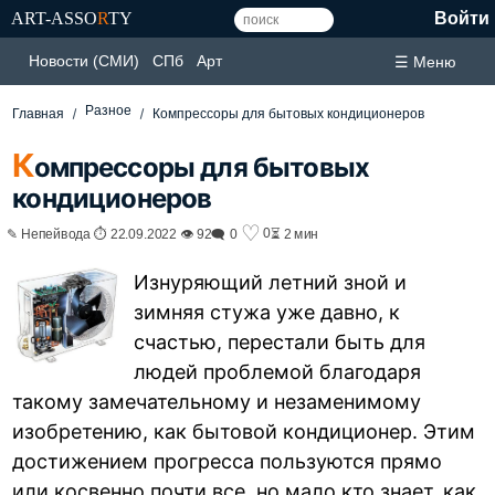
ART-ASSO
R
TY
Войти
Новости (СМИ)
СПб
Арт
☰ Меню
Разное
Главная
Компрессоры для бытовых кондиционеров
К
омпрессоры для бытовых
кондиционеров
♡
0
✎ Непейвода ⏱ 22.09.2022 👁 92
🗨 0
⏳ 2 мин
Изнуряющий летний зной и
зимняя стужа уже давно, к
счастью, перестали быть для
людей проблемой благодаря
такому замечательному и незаменимому
изобретению, как бытовой кондиционер. Этим
достижением прогресса пользуются прямо
или косвенно почти все, но мало кто знает, как