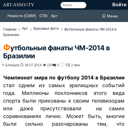
ART-ASSO
R
TY
Войти
Новости (СМИ)
СПб
Арт
☰ Меню
Арт
Красивые фото
Главная
Футбольные фанаты ЧМ-2014 в
Бразилии
Ф
утбольные фанаты ЧМ-2014 в
Бразилии
♡
0
✎ Блинцов ⏱ 18.07.2014 👁 139
🗨 0
⏳ 2 мин
Чемпионат мира по футболу 2014 в Бразилии
стал одним из самых зрелищных событий
года. Миллионы поклонников этого вида
спорта были прикованы к своим телевизорам
или даже присутствовали на самих
соревнованиях лично. Может быть, многие
были сильно разочарованы тем, что