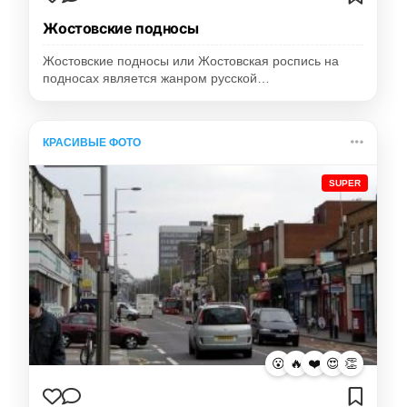
Жостовские подносы
Жостовские подносы или Жостовская роспись на
подносах является жанром русской…
КРАСИВЫЕ ФОТО
SUPER
😮
🔥
❤️
😍
👏