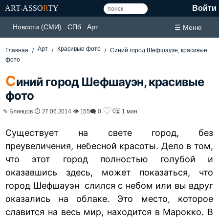
ART-ASSO
R
TY
Войти
Новости (СМИ)
СПб
Арт
☰ Меню
Арт
Красивые фото
Главная
Синий город Шефшауэн, красивые
фото
С
иний город Шефшауэн, красивые
фото
♡
0
✎ Блинцов ⏱ 27.06.2014 👁 155
🗨 0
⏳ 1 мин
Существует на свете город, без
преувеличения, небесной красоты. Дело в том,
что этот город полностью голубой и
оказавшись здесь, может показаться, что
город Шефшауэн слился с небом или вы вдруг
оказались на
облаке
. Это место, которое
славится на весь мир, находится в Марокко. В