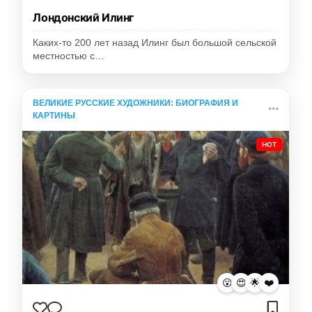
Лондонский Илинг
Каких-то 200 лет назад Илинг был большой сельской
местностью с…
ВЕЛИКИЕ РУССКИЕ ХУДОЖНИКИ: БИОГРАФИЯ И
КАРТИНЫ
HOT
😮
😍
🌟
❤️