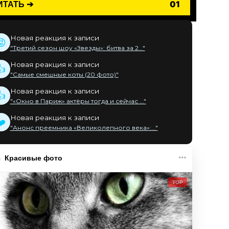
ИТАТЬ ➔
01
Новая реакция к записи
😡
"Третий сезон шоу «Звезды»: битва за 2..."
Новая реакция к записи
👍
"Самые смешные коты (20 фото)"
Новая реакция к записи
👍
"«Окно в Париж» актёры тогда и сейчас ..."
Новая реакция к записи
❤️
"Анонс преемника «Великолепного века»:..."
Красивые фото
TOP