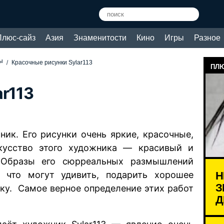
Плюс-сайз
Азия
Знаменитости
Кино
Игры
Разное
ы
Красочные рисунки Sylar113
ПЛЮ
ar113
ник. Его рисунки очень яркие, красочные,
кусство этого художника — красивый и
 Образы его сюрреальных размышлений
Н
 что могут удивить, подарить хорошее
З
ку. Самое верное определение этих работ
Д