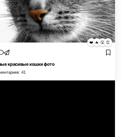
❤️
🔥
😮
👏
ые красивые кошки фото
ментариев:
41