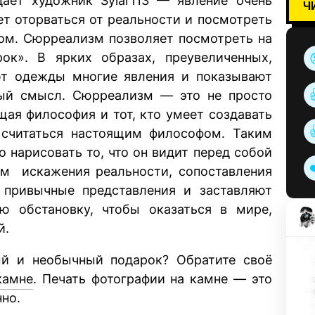
даёт художник Sylar113 — явление очень
Ч
ет оторваться от реальности и посмотреть
лом. Сюрреализм позволяет посмотреть на
». В ярких образах, преувеличенных,
т одежды многие явления и показывают
ый смысл. Сюрреализм — это не просто
щая философия и тот, кто умеет создавать
 считаться настоящим философом. Таким
 нарисовать то, что он видит перед собой
ом искажения реальности, сопоставления
привычные представления и заставляют
ю обстановку, чтобы оказаться в мире,
й.
ый и необычный подарок? Обратите своё
камне
. Печать фотографии на камне — это
нно.