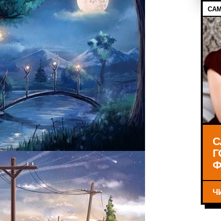
САМ
С
Г
Ф
Ч