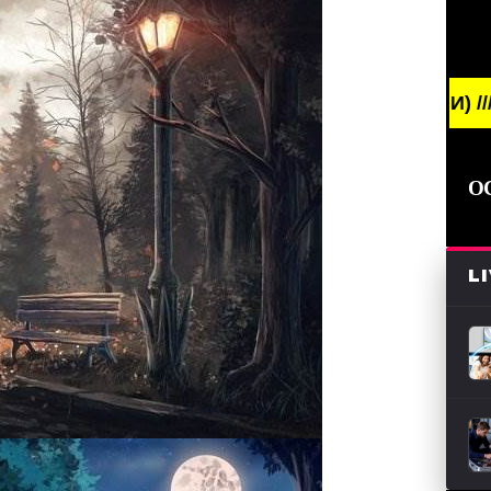
 NEWS /// НОВОСТИ (СМИ) /// СВЕЖИЕ НОВОСТИ /
О
L