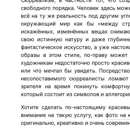
Сюрреализм, в частности тот, что соз
свободного порядка. Человек здесь мож
всё на ту же реальность под другим уг
окружающий мир как бы «между строк
искажённых, изменённых вещах снимаю
свою истинную натуру и даже глубинн
фантастическое искусство, а уже настоя
образы в этом стиле, по-праву может
художникам недостаточно просто красиво
или что мечтал бы увидеть. Посредств
несопоставимого сюрреалисты ломают 
зрителя на время покинуть комфортну
который состоит из символов и аллегори
Хотите сделать по-настоящему красив
внимание на такую услугу, как
фото на 
оригинально, креативно и очень совреме