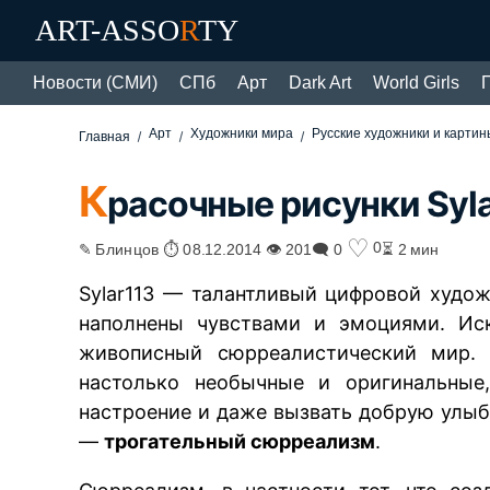
ART-ASSO
R
TY
Новости (СМИ)
СПб
Арт
Dark Art
World Girls
Арт
Художники мира
Русские художники и картин
Главная
К
расочные рисунки Syl
♡
0
✎ Блинцов ⏱ 08.12.2014 👁 201
🗨 0
⏳ 2 мин
Sylar113 — талантливый цифровой худож
наполнены чувствами и эмоциями. Ис
живописный сюрреалистический мир.
настолько необычные и оригинальные,
настроение и даже вызвать добрую улыб
—
трогательный сюрреализм
.