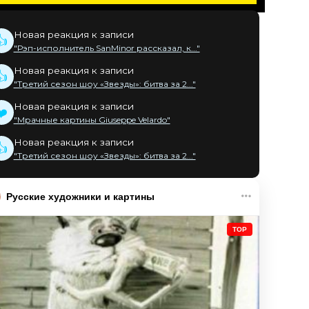
Новая реакция к записи
👍
"Рэп-исполнитель SanMinor рассказал, к..."
Новая реакция к записи
👍
"Третий сезон шоу «Звезды»: битва за 2..."
Новая реакция к записи
❤️
"Мрачные картины Giuseppe Velardo"
Новая реакция к записи
👍
"Третий сезон шоу «Звезды»: битва за 2..."
Русские художники и картины
TOP