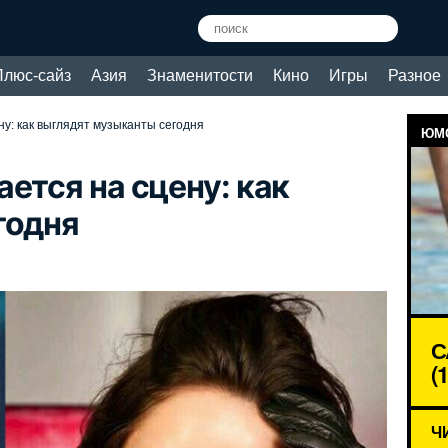
Плюс-сайз
Азия
Знаменитости
Кино
Игры
Разное
у: как выглядят музыканты сегодня
ЮМО
ется на сцену: как
годня
С
(
Ч