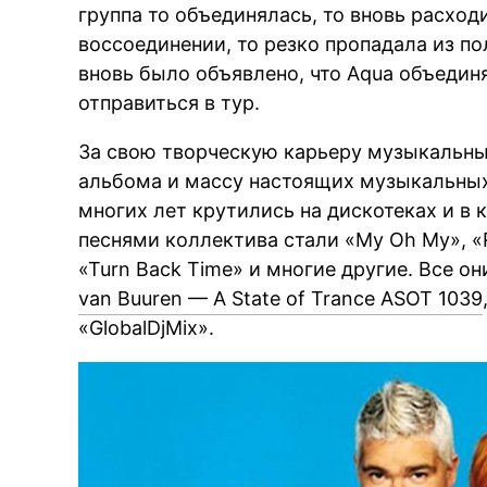
группа то объединялась, то вновь расход
воссоединении, то резко пропадала из по
вновь было объявлено, что Aqua объедин
отправиться в тур.
За свою творческую карьеру музыкальны
альбома и массу настоящих музыкальных
многих лет крутились на дискотеках и в
песнями коллектива стали «My Oh My», «Ros
«Turn Back Time» и многие другие. Все о
van Buuren — A State of Trance ASOT 1039
«GlobalDjMix».