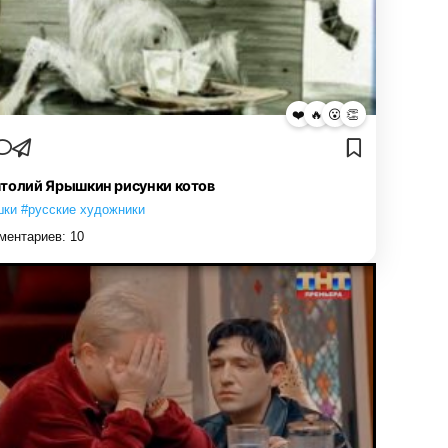
❤️
🔥
😮
👏
толий Ярышкин рисунки котов
шки #русские художники
ментариев:
10