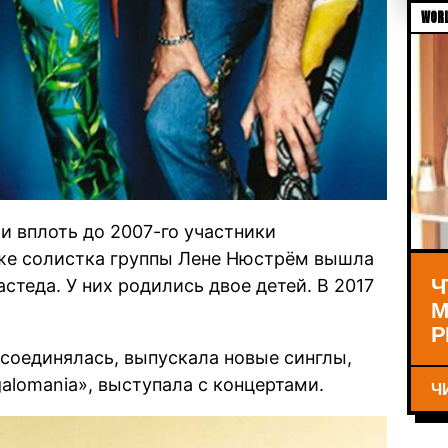
WORL
 и вплоть до 2007-го участники
же солистка группы Лене Нюстрём вышла
Ч
стеда. У них родились двое детей. В 2017
М
Р
ссоединялась, выпускала новые синглы,
alomania», выступала с концертами.
Ч