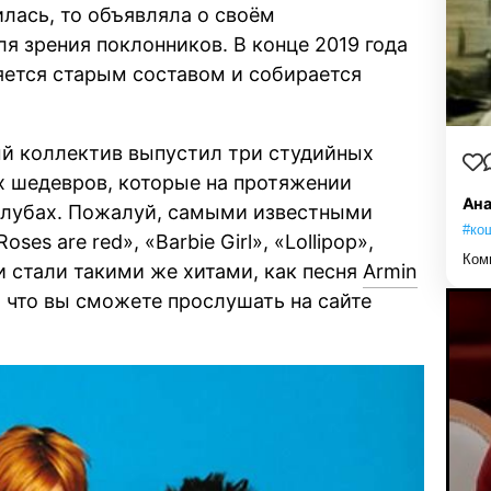
илась, то объявляла о своём
ля зрения поклонников. В конце 2019 года
яется старым составом и собирается
й коллектив выпустил три студийных
 шедевров, которые на протяжении
Ана
 клубах. Пожалуй, самыми известными
#ко
es are red», «Barbie Girl», «Lollipop»,
Ком
ни стали такими же хитами, как песня
Armin
, что вы сможете прослушать на сайте