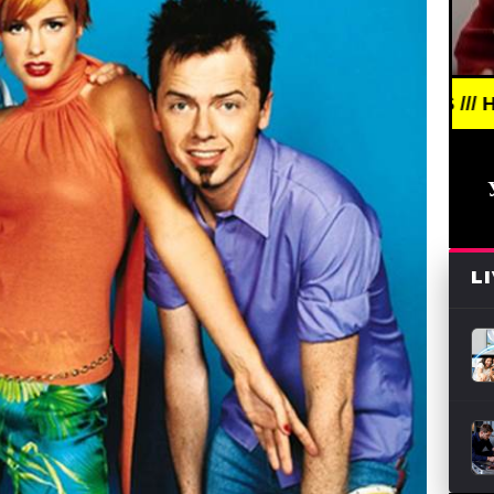
BREAKING NEWS /// НОВОСТИ (СМИ) /// СВЕЖ
L