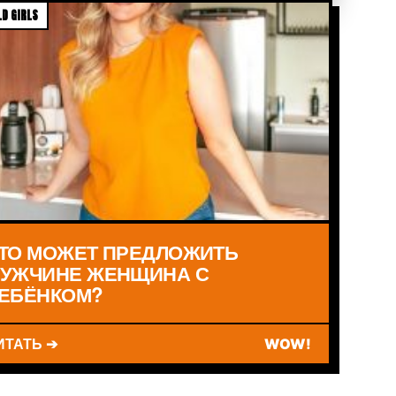
D GIRLS
ТО МОЖЕТ ПРЕДЛОЖИТЬ
УЖЧИНЕ ЖЕНЩИНА С
ЕБЁНКОМ?
ИТАТЬ ➔
WOW!