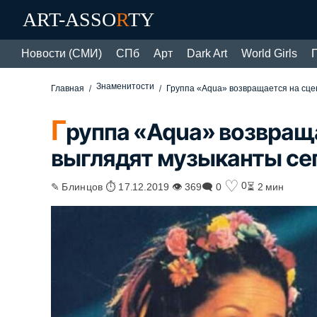
ART-ASSO
R
TY
Новости (СМИ)
СПб
Арт
Dark Art
World Girls
Знаменитости
Главная
Группа «Aqua» возвращается на сцен
Г
руппа «Aqua» возвраща
выглядят музыканты се
♡
0
✎ Блинцов ⏱ 17.12.2019 👁 369
🗨 0
⏳ 2 мин