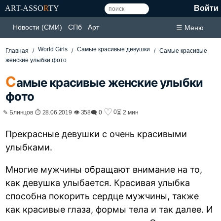
ART-ASSO
R
TY
Войти
Новости (СМИ)
СПб
Арт
☰ Меню
World Girls
Самые красивые девушки
Главная
Самые красивые
женские улыбки фото
С
амые красивые женские улыбки
фото
♡
0
✎ Блинцов ⏱ 28.06.2019 👁 358
🗨 0
⏳ 2 мин
Прекрасные девушки с очень красивыми
улыбками.
Многие мужчины обращают внимание на то,
как девушка улыбается. Красивая улыбка
способна покорить сердце мужчины, также
как красивые глаза, формы тела и так далее. И