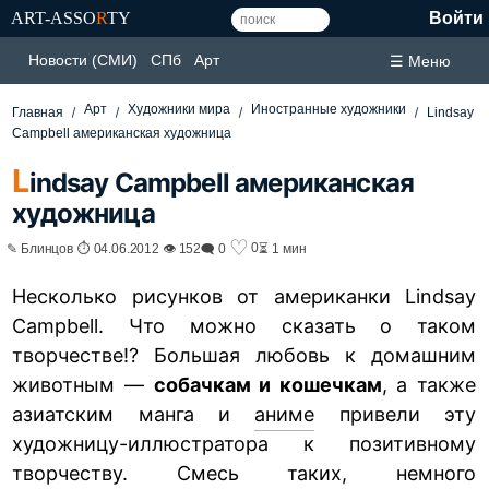
ART-ASSO
R
TY
Войти
Новости (СМИ)
СПб
Арт
☰ Меню
Арт
Художники мира
Иностранные художники
Главная
Lindsay
Campbell американская художница
L
indsay Campbell американская
художница
♡
0
✎ Блинцов ⏱ 04.06.2012 👁 152
🗨 0
⏳ 1 мин
Несколько рисунков от американки Lindsay
Campbell. Что можно сказать о таком
творчестве!? Большая любовь к домашним
животным —
собачкам и кошечкам
, а также
азиатским манга и
аниме
привели эту
художницу-иллюстратора к позитивному
творчеству. Смесь таких, немного