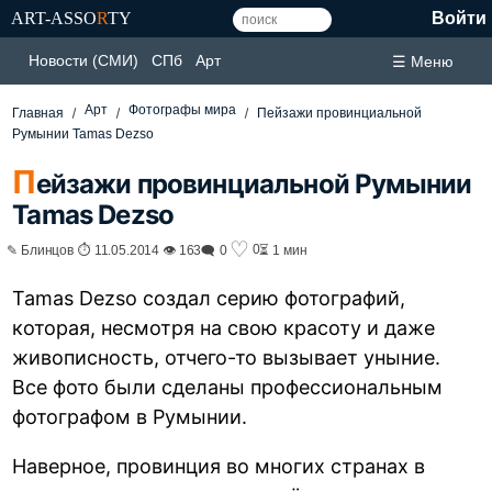
ART-ASSO
R
TY
Войти
Новости (СМИ)
СПб
Арт
☰ Меню
Арт
Фотографы мира
Главная
Пейзажи провинциальной
Румынии Tamas Dezso
П
ейзажи провинциальной Румынии
Tamas Dezso
♡
0
✎ Блинцов ⏱ 11.05.2014 👁 163
🗨 0
⏳ 1 мин
Tamas Dezso создал серию фотографий,
которая, несмотря на свою красоту и даже
живописность, отчего-то вызывает уныние.
Все фото были сделаны профессиональным
фотографом в Румынии.
Наверное, провинция во многих странах в