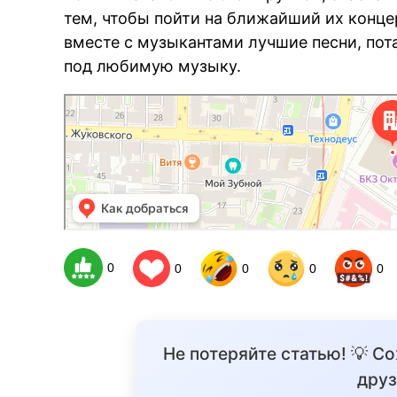
тем, чтобы пойти на ближайший их конце
вместе с музыкантами лучшие песни, пот
под любимую музыку.
Санкт‑Петербург
Лиговский проспект, 6 на карте Санкт‑Петербурга, ближайшее 
0
0
0
0
0
Не потеряйте статью! 💡 С
друз