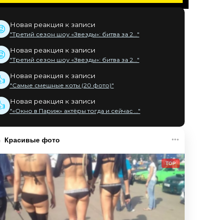
Новая реакция к записи
😡
"Третий сезон шоу «Звезды»: битва за 2..."
Новая реакция к записи
😡
"Третий сезон шоу «Звезды»: битва за 2..."
Новая реакция к записи
👍
"Самые смешные коты (20 фото)"
Новая реакция к записи
👍
"«Окно в Париж» актёры тогда и сейчас ..."
Красивые фото
TOP