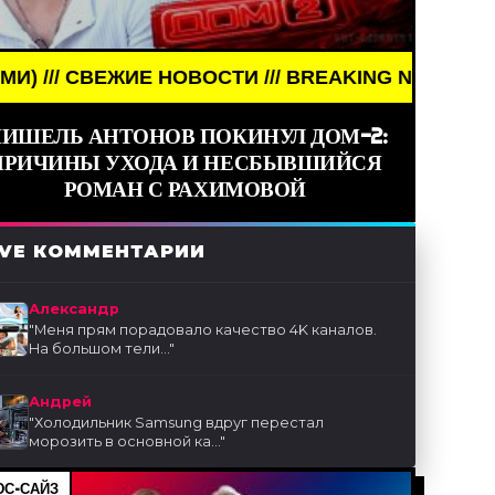
Е НОВОСТИ /// BREAKING NEWS /// НОВОСТИ (СМИ
ИШЕЛЬ АНТОНОВ ПОКИНУЛ ДОМ-2:
ПРИЧИНЫ УХОДА И НЕСБЫВШИЙСЯ
РОМАН С РАХИМОВОЙ
IVE КОММЕНТАРИИ
Александр
"
Меня прям порадовало качество 4K каналов.
На большом тели...
"
Андрей
"
Холодильник Samsung вдруг перестал
морозить в основной ка...
"
С-САЙЗ