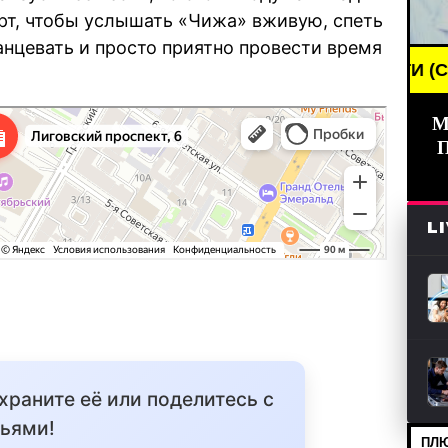
рт, чтобы услышать «Чижа» вживую, спеть
анцевать и просто приятно провести время
BREAKING NEWS /// НОВОСТИ (СМИ) /// СВЕЖИ
М
метро Площадь Восстания — Яндекс Карты
L
охраните её или поделитесь с
ьями!
ПЛЮ