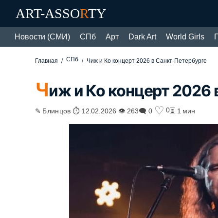
ART-ASSO
R
TY
Новости (СМИ)
СПб
Арт
Dark Art
World Girls
СПб
Главная
Чиж и Ко концерт 2026 в Санкт-Петербурге
Ч
иж и Ко концерт 2026
♡
0
✎ Блинцов ⏱ 12.02.2026 👁 263
🗨 0
⏳ 1 мин