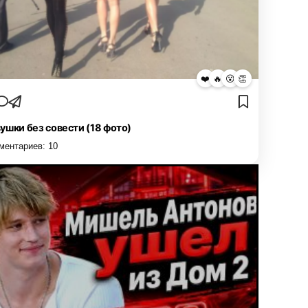
❤️
🔥
😮
👏
ушки без совести (18 фото)
ментариев:
10