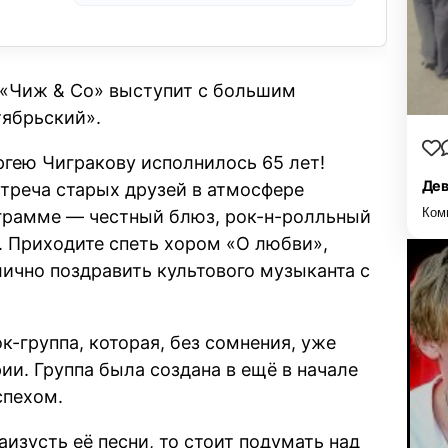
а «Чиж & Co» выступит с большим
ябрьский».
гею Чигракову исполнилось 65 лет!
Дев
стреча старых друзей в атмосфере
Ком
ограмме — честный блюз, рок-н-ролльный
ы. Приходите спеть хором «О любви»,
ично поздравить культового музыканта с
-группа, которая, без сомнения, уже
ии. Группа была создана в ещё в начале
спехом.
аизусть её песни, то стоит подумать над