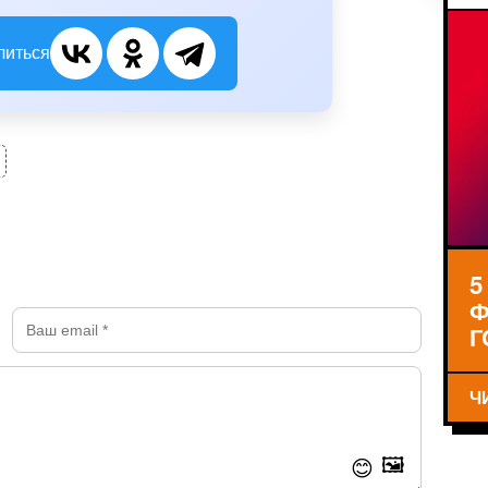
литься
5
Ф
Г
Ч
🖼️
😊