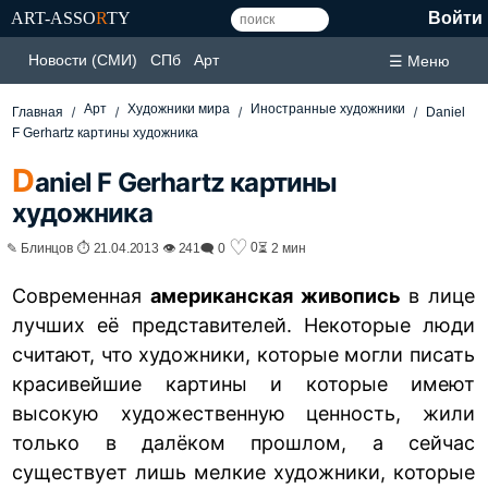
ART-ASSO
R
TY
Войти
Новости (СМИ)
СПб
Арт
☰ Меню
Арт
Художники мира
Иностранные художники
Главная
Daniel
F Gerhartz картины художника
D
aniel F Gerhartz картины
художника
♡
0
✎ Блинцов ⏱ 21.04.2013 👁 241
🗨 0
⏳ 2 мин
Современная
американская живопись
в лице
лучших её представителей. Некоторые люди
считают, что художники, которые могли писать
красивейшие картины и которые имеют
высокую художественную ценность, жили
только в далёком прошлом, а сейчас
существует лишь мелкие художники, которые