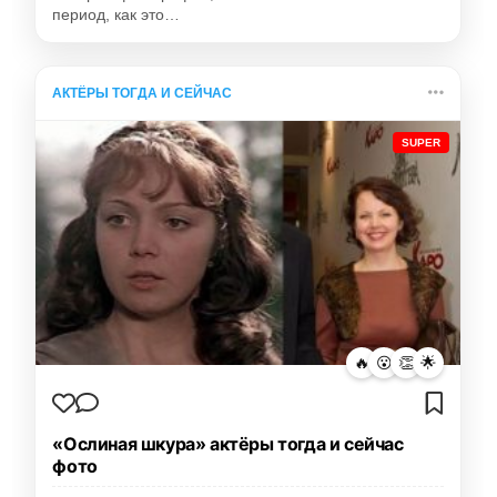
период, как это…
АКТЁРЫ ТОГДА И СЕЙЧАС
SUPER
🔥
😮
👏
🌟
«Ослиная шкура» актёры тогда и сейчас
фото