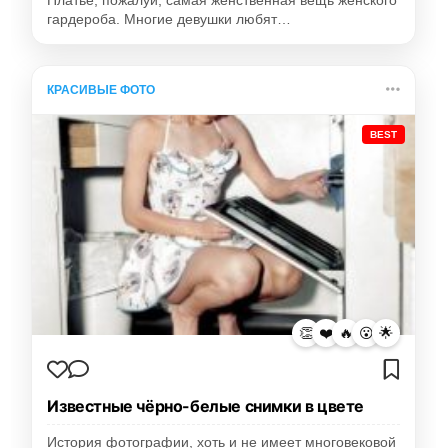
Платье, пожалуй, самая женственная вещь женского
гардероба. Многие девушки любят…
КРАСИВЫЕ ФОТО
BEST
👏
❤️
🔥
😮
🌟
Известные чёрно-белые снимки в цвете
История фотографии, хоть и не имеет многовековой