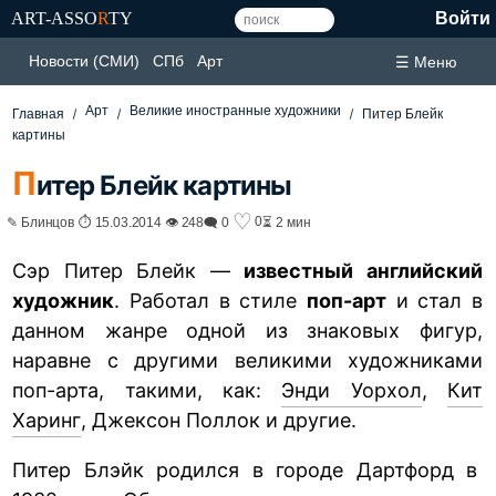
ART-ASSO
R
TY
Войти
Новости (СМИ)
СПб
Арт
☰ Меню
Арт
Великие иностранные художники
Главная
Питер Блейк
картины
П
итер Блейк картины
♡
0
✎ Блинцов ⏱ 15.03.2014 👁 248
🗨 0
⏳ 2 мин
Сэр Питер Блейк —
известный английский
художник
. Работал в стиле
поп-арт
и стал в
данном жанре одной из знаковых фигур,
наравне с другими великими художниками
поп-арта, такими, как:
Энди Уорхол
,
Кит
Харинг
, Джексон Поллок и другие.
Питер Блэйк родился в городе Дартфорд в