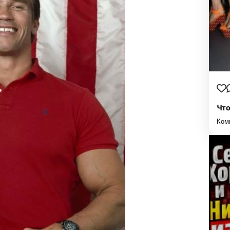
Что
Ком