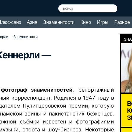
Плюс-сайз
Азия
Знаменитости
Кино
Игры
Разное
нерли — Знаменитости
ЗНА
Кеннерли —
 фотограф знаменитостей
, репортажный
ный корреспондент. Родился в 1947 году в
В
адателем Пулитцеровской премии, которую
К
тнамской войны
и пакистанских беженцев.
З
ажной съёмки известен и фотографиями
 музыки, спорта и шоу-бизнеса. Некоторые