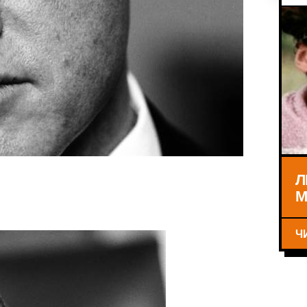
Л
М
Ч