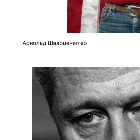
BREAKI
Арнольд Шварценеггер