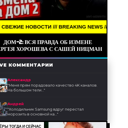
 /// BREAKING NEWS /// НОВОСТИ (СМИ) /// СВЕ
ДОМ-2: ВСЯ ПРАВДА ОБ ИЗМЕНЕ
ЕРГЕЯ ХОРОШЕВА С САШЕЙ НИЦМАН
IVE КОММЕНТАРИИ
Александр
"
Меня прям порадовало качество 4K каналов.
На большом тели...
"
Андрей
"
Холодильник Samsung вдруг перестал
морозить в основной ка...
"
ЁРЫ ТОГДА И СЕЙЧАС