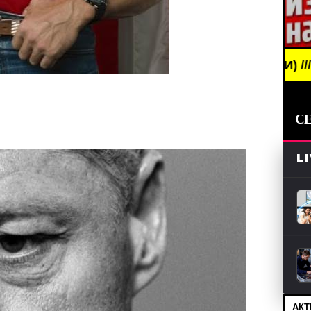
NG NEWS /// НОВОСТИ (СМИ) /// СВЕЖИЕ НОВОСТИ
С
L
АКТ