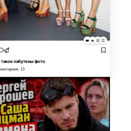
❤️
🔥
😮
👏
 такое лабутены фото
ментариев:
13