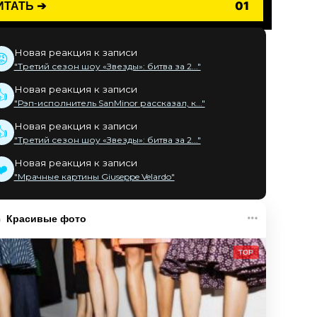
ИТАТЬ ➔
01
Новая реакция к записи
😡
"Третий сезон шоу «Звезды»: битва за 2..."
Новая реакция к записи
👍
"Рэп-исполнитель SanMinor рассказал, к..."
Новая реакция к записи
👍
"Третий сезон шоу «Звезды»: битва за 2..."
Новая реакция к записи
❤️
"Мрачные картины Giuseppe Velardo"
Красивые фото
TOP