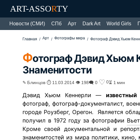
ART-ASSO
R
TY
Новости (СМИ)
СПб
Арт
Dark Art
World Girls
Арт
Фотографы мира
Главная
Фотограф Дэвид Хьюм Кен
Ф
отограф Дэвид Хьюм 
Знаменитости
♡
0
✎ Блинцов ⏱ 11.03.2014 👁 198
🗨 0
⏳ 1 мин
Дэвид Хьюм Кеннерли —
известный
фотограф, фотограф-документалист, воен
городе Роузберг, Орегон. Является обл
получил в 1972 году за фотографии
Вье
Кроме своей документальной и репорт
знаменитостей из мира политики, кино,