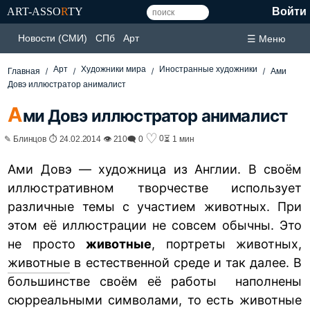
ART-ASSO
R
TY
Войти
Новости (СМИ)
СПб
Арт
☰ Меню
Арт
Художники мира
Иностранные художники
Главная
Ами
Довэ иллюстратор анималист
А
ми Довэ иллюстратор анималист
♡
0
✎ Блинцов ⏱ 24.02.2014 👁 210
🗨 0
⏳ 1 мин
Ами Довэ — художница из Англии. В своём
иллюстративном творчестве использует
различные темы с участием животных. При
этом её иллюстрации не совсем обычны. Это
не просто
животные
, портреты животных,
животные
в естественной среде и так далее. В
большинстве своём её работы наполнены
сюрреальными символами, то есть животные