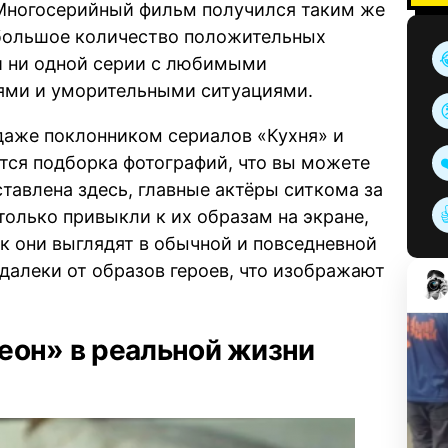
 Многосерийный фильм получился таким же
 большое количество положительных
ли ни одной серии с любимыми
ями и уморительными ситуациями.
 даже поклонником сериалов «Кухня» и
ится подборка фотографий, что вы можете
ставлена здесь, главные актёры ситкома за
олько привыкли к их образам на экране,
ак они выглядят в обычной и повседневной
далеки от образов героев, что изображают
еон» в реальной жизни