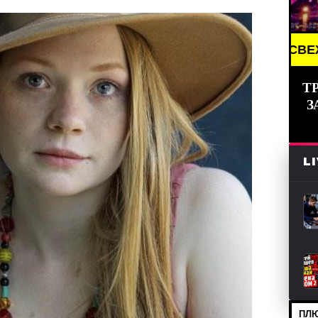
S /// НОВОСТИ (СМИ) /// СВЕЖИЕ НОВОСТИ /// B
Т
З
L
ПЛЮ