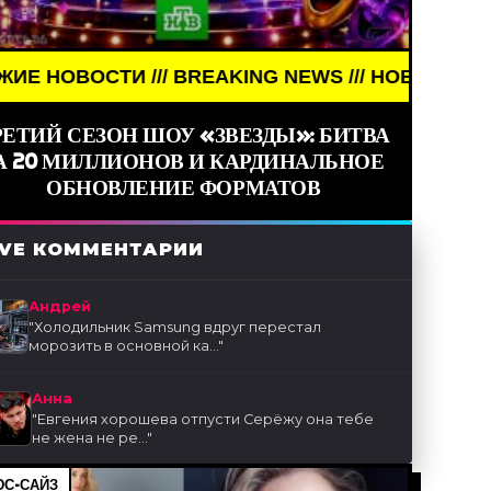
REAKING NEWS /// НОВОСТИ (СМИ) /// СВЕЖИЕ НОВ
РЕТИЙ СЕЗОН ШОУ «ЗВЕЗДЫ»: БИТВА
А 20 МИЛЛИОНОВ И КАРДИНАЛЬНОЕ
ОБНОВЛЕНИЕ ФОРМАТОВ
IVE КОММЕНТАРИИ
Андрей
"
Холодильник Samsung вдруг перестал
морозить в основной ка...
"
Анна
"
Евгения хорошева отпусти Серёжу она тебе
не жена не ре...
"
С-САЙЗ