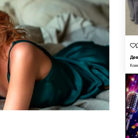
Дев
Ком