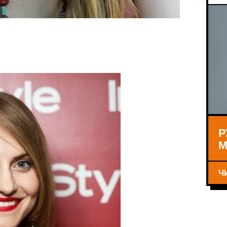
Р
М
Ч