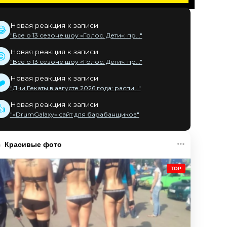
Новая реакция к записи
😂
"Все о 13 сезоне шоу «Голос. Дети»: пр..."
Новая реакция к записи
😡
"Все о 13 сезоне шоу «Голос. Дети»: пр..."
Новая реакция к записи
❤️
"Дни Гекаты в августе 2026 года: распи..."
Новая реакция к записи
👍
"«DrumGalaxy» сайт для барабанщиков"
Красивые фото
TOP