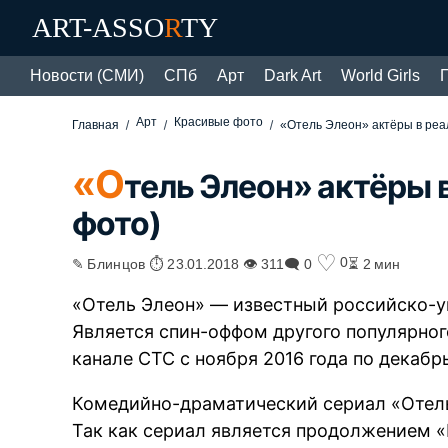
ART-ASSO
R
TY
Новости (СМИ)
СПб
Арт
Dark Art
World Girls
Арт
Красивые фото
Главная
«Отель Элеон» актёры в реа
«О
тель Элеон» актёры 
фото)
♡
0
✎ Блинцов ⏱ 23.01.2018 👁 311
🗨 0
⏳ 2 мин
«Отель Элеон» — известный российско-у
Является спин-оффом другого популярног
канале СТС с ноября 2016 года по декабрь
Комедийно-драматический сериал «Отель
Так как сериал является продолжением «