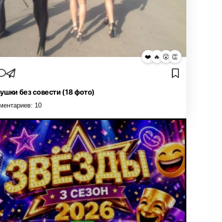
❤️
🔥
😮
👏
ушки без совести (18 фото)
ментариев:
10