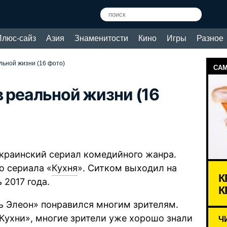
Плюс-сайз
Азия
Знаменитости
Кино
Игры
Разное
льной жизни (16 фото)
САМ
в реальной жизни (16
краинский сериал комедийного жанра.
о сериала «
Кухня
». Ситком выходил на
К
 2017 года.
К
 Элеон» понравился многим зрителям.
Кухни», многие зрители уже хорошо знали
Ч