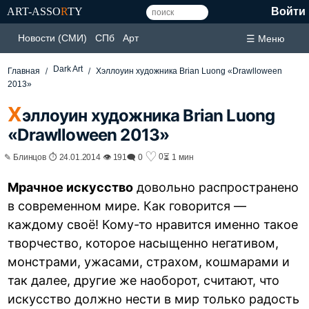
ART-ASSO
R
TY
Войти
Новости (СМИ)
СПб
Арт
☰ Меню
Dark Art
Главная
Хэллоуин художника Brian Luong «Drawlloween
2013»
Х
эллоуин художника Brian Luong
«Drawlloween 2013»
♡
0
✎ Блинцов ⏱ 24.01.2014 👁 191
🗨 0
⏳ 1 мин
Мрачное искусство
довольно распространено
в современном мире. Как говорится —
каждому своё! Кому-то нравится именно такое
творчество, которое насыщенно негативом,
монстрами, ужасами, страхом, кошмарами и
так далее, другие же наоборот, считают, что
искусство должно нести в мир только радость