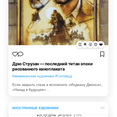
👏
🌟
😮
😍
❤️
Дрю Струзан — последний титан эпохи
рисованного киноплаката
#американские художники #Голливуд
Если закрыть глаза и вспомнить «Индиану Джонса»,
«Назад в будущее»…
ИНОСТРАННЫЕ ХУДОЖНИКИ