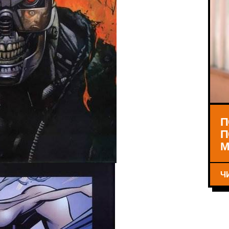
П
П
М
Ч