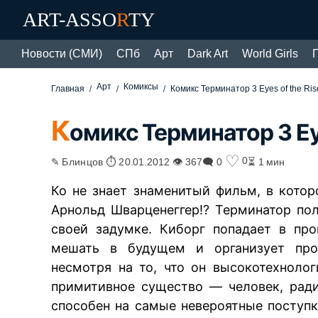
ART-ASSO
R
TY
Новости (СМИ)
СПб
Арт
Dark Art
World Girls
Арт
Комиксы
Главная
Комикс Терминатор 3 Eyes of the Ris
К
омикс Терминатор 3 Eye
♡
0
✎ Блинцов ⏱ 20.01.2012 👁 367
🗨 0
⏳ 1 мин
Ко не знает знаменитый фильм, в кото
Арнольд Шварценеггер!? Терминатор по
своей задумке. Киборг попадает в про
мешать в будущем и организует прот
несмотря на то, что он высокотехноло
примитивное существо — человек, рад
способен на самые невероятные поступ