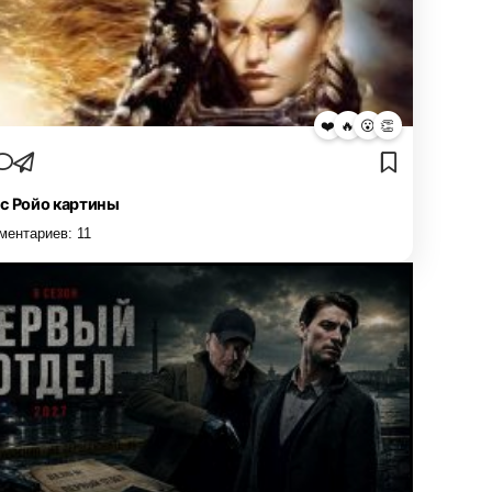
❤️
🔥
😮
👏
с Ройо картины
ментариев:
11