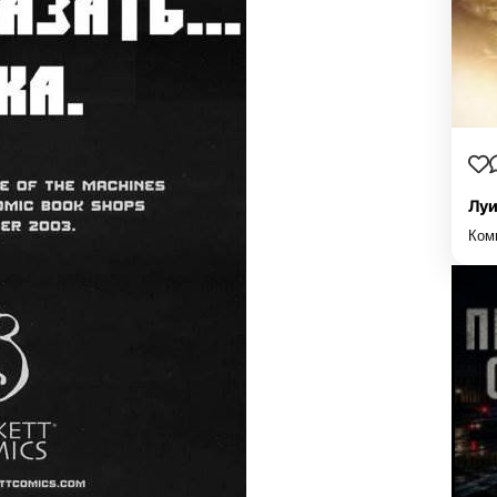
Луи
Ком