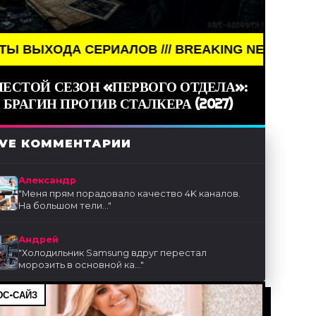
ИАЛОВ /// BREAKING NEWS /// КИНО /// ДАТЫ В
ЕСТОЙ СЕЗОН «ПЕРВОГО ОТДЕЛА»:
БРАГИН ПРОТИВ СТАЛКЕРА (2027)
IVE КОММЕНТАРИИ
Александр
"
Меня прям порадовало качество 4K каналов.
На большом тели...
"
Андрей
"
Холодильник Samsung вдруг перестал
морозить в основной ка...
"
С-САЙЗ