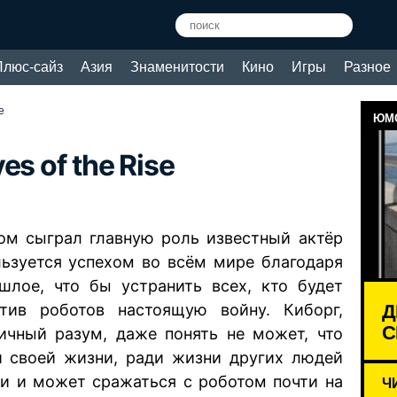
Плюс-сайз
Азия
Знаменитости
Кино
Игры
Разное
e
ЮМО
s of the Rise
ром сыграл главную роль известный актёр
льзуется успехом во всём мире благодаря
шлое, что бы устранить всех, кто будет
Д
ив роботов настоящую войну. Киборг,
С
гичный разум, даже понять не может, что
и своей жизни, ради жизни других людей
ки и может сражаться с роботом почти на
Ч