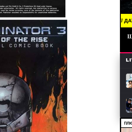
BREAKING NEWS /// КИНО /// ДАТЫ ВЫХОДА СЕР
Ш
L
ПЛЮ