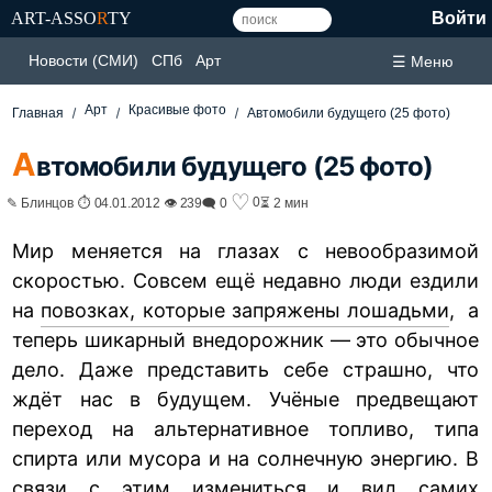
ART-ASSO
R
TY
Войти
Новости (СМИ)
СПб
Арт
☰ Меню
Арт
Красивые фото
Главная
Автомобили будущего (25 фото)
А
втомобили будущего (25 фото)
♡
0
✎ Блинцов ⏱ 04.01.2012 👁 239
🗨 0
⏳ 2 мин
Мир меняется на глазах с невообразимой
скоростью. Совсем ещё недавно люди ездили
на
повозках, которые запряжены лошадьми
, а
теперь шикарный внедорожник — это обычное
дело. Даже представить себе страшно, что
ждёт нас в будущем. Учёные предвещают
переход на альтернативное топливо, типа
спирта или мусора и на солнечную энергию. В
связи с этим измениться и вид самих