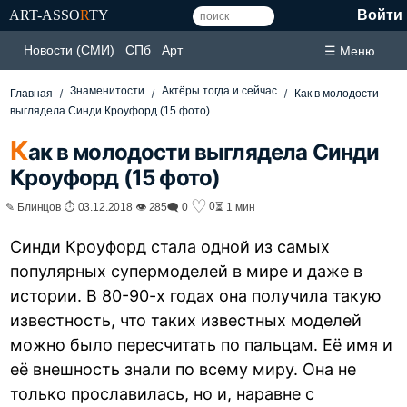
ART-ASSO
R
TY
Войти
Новости (СМИ)
СПб
Арт
☰ Меню
Знаменитости
Актёры тогда и сейчас
Главная
Как в молодости
выглядела Синди Кроуфорд (15 фото)
К
ак в молодости выглядела Синди
Кроуфорд (15 фото)
♡
0
✎ Блинцов ⏱ 03.12.2018 👁 285
🗨 0
⏳ 1 мин
Синди Кроуфорд стала одной из самых
популярных супермоделей в мире и даже в
истории. В 80-90-х годах она получила такую
известность, что таких известных моделей
можно было пересчитать по пальцам. Её имя и
её внешность знали по всему миру. Она не
только прославилась, но и, наравне с