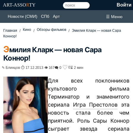
ART-ASSO
R
TY
Войти
Новости (СМИ)
СПб
Арт
☰ Меню
Кино
Обзоры фильмов
Главная
Эмилия Кларк — новая Сара
Коннор!
Э
милия Кларк — новая Сара
Коннор!
♡
0
✎ Блинцов ⏱ 17.12.2013 👁 167
🗨 0
⏳ 2 мин
Для всех поклонников
культового фильма
Терминатор и знаменитого
сериала
Игра Престолов
эта
новость стала более чем
приятной. Роль Сары Коннор
сыграет звезда сериала