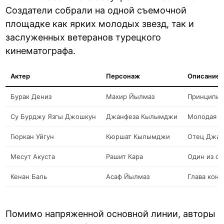
Создатели собрали на одной съемочной
площадке как ярких молодых звезд, так и
заслуженных ветеранов турецкого
кинематографа.
Актер
Персонаж
Описание 
Бурак Дениз
Махир Йылмаз
Принципиа
Су Бурджу Язгы Джошкун
Джанфеза Кылымджи
Молодая де
Гюркан Уйгун
Кюршат Кылымджи
Отец Джан
Месут Акуста
Рашит Кара
Один из са
Кенан Баль
Асаф Йылмаз
Глава конс
Помимо напряженной основной линии, авторы