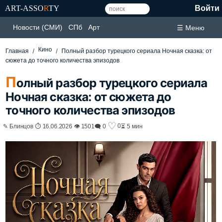
ART-ASSO
R
TY
Войти
Новости (СМИ)
СПб
Арт
☰ Меню
Кино
Главная
Полный разбор турецкого сериала Ночная сказка: от
сюжета до точного количества эпизодов
П
олный разбор турецкого сериала
Ночная сказка: от сюжета до
точного количества эпизодов
♡
0
✎ Блинцов ⏱ 16.06.2026 👁 1501
🗨 0
⏳ 5 мин