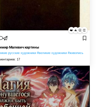
❤️
🔥
😮
👏
имир Малевич картины
ликие русские художники #великие художники #живопись
ментариев:
17