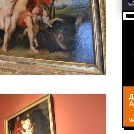
DARK
Д
А
Ч