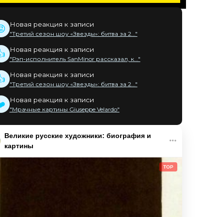
Новая реакция к записи
😡
"Третий сезон шоу «Звезды»: битва за 2..."
Новая реакция к записи
👍
"Рэп-исполнитель SanMinor рассказал, к..."
Новая реакция к записи
👍
"Третий сезон шоу «Звезды»: битва за 2..."
Новая реакция к записи
❤️
"Мрачные картины Giuseppe Velardo"
Великие русские художники: биография и
картины
TOP