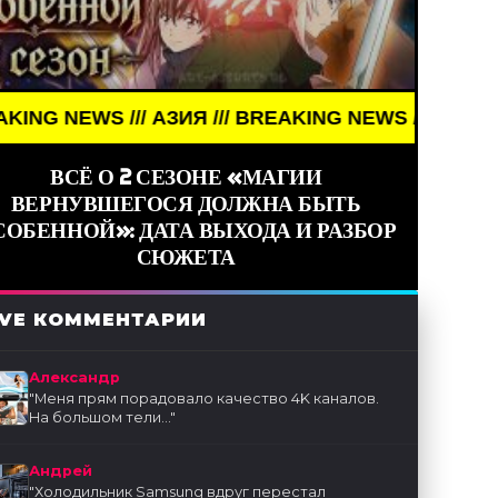
/ АЗИЯ /// BREAKING NEWS /// АЗИЯ ///
ВСЁ О 2 СЕЗОНЕ «МАГИИ
ВЕРНУВШЕГОСЯ ДОЛЖНА БЫТЬ
СОБЕННОЙ»: ДАТА ВЫХОДА И РАЗБОР
СЮЖЕТА
IVE КОММЕНТАРИИ
Александр
"
Меня прям порадовало качество 4K каналов.
На большом тели...
"
Андрей
"
Холодильник Samsung вдруг перестал