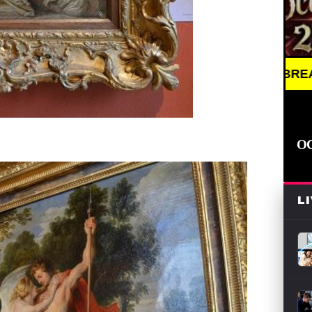
BREAKING NEWS //
О
L