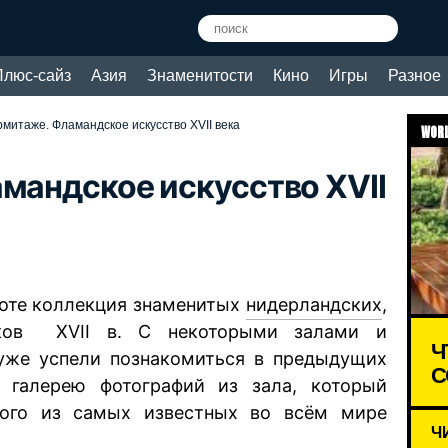
Плюс-сайз
Азия
Знаменитости
Кино
Игры
Разное
рмитаже. Фламандское искусство XVII века
WORL
амандское искусство XVII
оте коллекция знаменитых
нидерландских
,
иков XVII в. С некоторыми залами и
Ч
уже успели познакомиться в предыдущих
С
 галерею фотографий из зала, который
ного из самых известных во всём мире
Ч