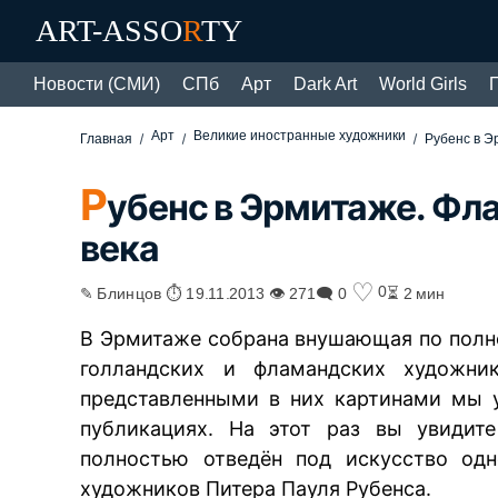
ART-ASSO
R
TY
Новости (СМИ)
СПб
Арт
Dark Art
World Girls
Арт
Великие иностранные художники
Главная
Рубенс в Э
Р
убенс в Эрмитаже. Фл
века
♡
0
✎ Блинцов ⏱ 19.11.2013 👁 271
🗨 0
⏳ 2 мин
В Эрмитаже собрана внушающая по полн
голландских и фламандских художн
представленными в них картинами мы 
публикациях. На этот раз вы увидите
полностью отведён под искусство од
художников
Питера Пауля Рубенса
.