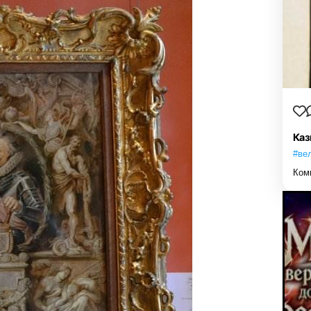
Каз
#ве
Ком