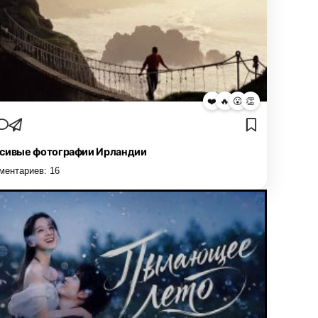
❤️
🔥
😮
👏
сивые фотографии Ирландии
ментариев:
16