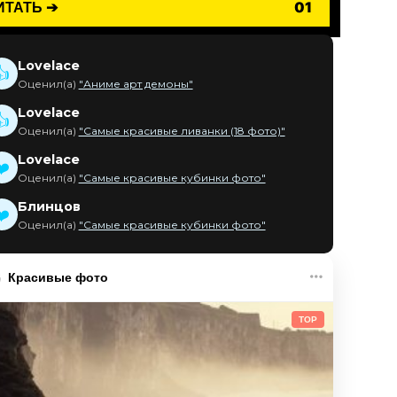
ИТАТЬ ➔
01
Lovelace
👍
Оценил(а)
"Аниме арт демоны"
Lovelace
👍
Оценил(а)
"Самые красивые ливанки (18 фото)"
Lovelace
❤️
Оценил(а)
"Самые красивые кубинки фото"
Блинцов
❤️
Оценил(а)
"Самые красивые кубинки фото"
Красивые фото
TOP