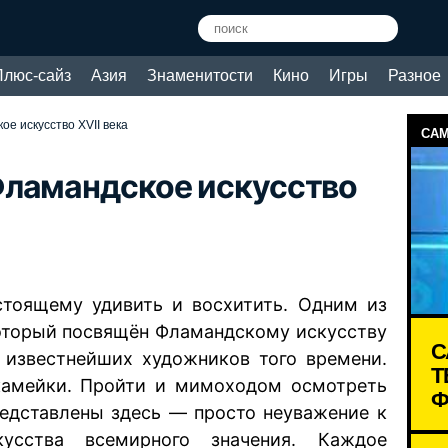
Плюс-сайз
Азия
Знаменитости
Кино
Игры
Разное
е искусство XVII века
САМ
Фламандское искусство
тоящему удивить и восхитить. Одним из
который посвящён Фламандскому искусству
С
а известнейших художников того времени.
Т
скамейки. Пройти и мимоходом осмотреть
Ф
редставлены здесь — просто неуважение к
усства всемирного значения. Каждое