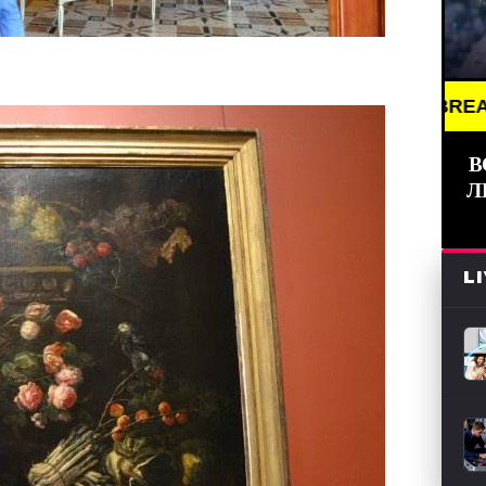
BREAKING NEWS ///
В
Л
L