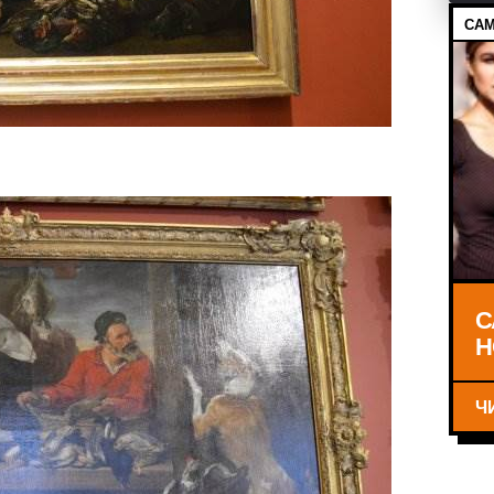
САМ
С
Н
Ч