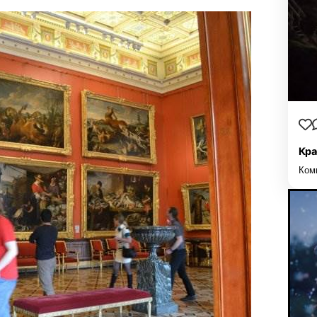
Кра
Ком