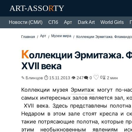
ART-ASSO
R
TY
Новости (СМИ)
СПб
Арт
Dark Art
World Girls
Арт
Музеи мира
Главная
Коллекции Эрмитажа. Фламандско
К
оллекции Эрмитажа. 
XVII века
♡
0
✎ Блинцов ⏱ 15.11.2013 👁 247
🗨 0
⏳ 2 мин
Коллекции музея
Эрмитаж
могут по-нас
самых интересных залов является зал, 
XVII века. Здесь представлены полотн
Недаром в этом зале стоят кресла и 
такие потрясающие полотна, которые п
этим необыкновенным явлениям иск