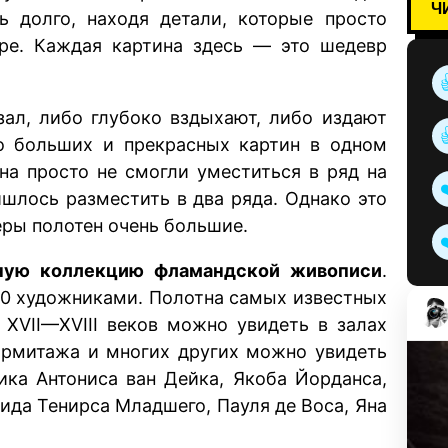
Ч
ь долго, находя детали, которые просто
ре. Каждая картина здесь — это шедевр
 зал, либо глубоко вздыхают, либо издают
ко больших и прекрасных картин в одном
тна просто не смогли уместиться в ряд на
ишлось разместить в два ряда. Однако это
еры полотен очень большие.
ную коллекцию фламандской живописи
.
40 художниками. Полотна самых известных
XVII—XVIII веков можно увидеть в залах
 Эрмитажа и многих других можно увидеть
ника Антониса ван Дейка, Якоба Йорданса,
ида Тенирса Младшего, Пауля де Воса, Яна