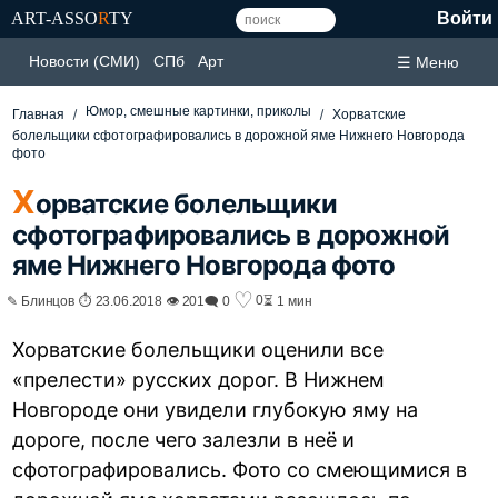
ART-ASSO
R
TY
Войти
Новости (СМИ)
СПб
Арт
☰ Меню
Юмор, смешные картинки, приколы
Главная
Хорватские
болельщики сфотографировались в дорожной яме Нижнего Новгорода
фото
Х
орватские болельщики
сфотографировались в дорожной
яме Нижнего Новгорода фото
♡
0
✎ Блинцов ⏱ 23.06.2018 👁 201
🗨 0
⏳ 1 мин
Хорватские болельщики оценили все
«прелести» русских дорог. В Нижнем
Новгороде они увидели глубокую яму на
дороге, после чего залезли в неё и
сфотографировались. Фото со смеющимися в