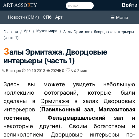
ART-ASSO
R
TY
Войти
Новости (СМИ)
СПб
Арт
☰ Меню
Арт
Музеи мира
Главная
Залы Эрмитажа. Дворцовые интерьеры
(часть 1)
З
алы Эрмитажа. Дворцовые
интерьеры (часть 1)
♡
0
✎ Блинцов ⏱ 10.10.2013 👁 202
🗨 0
⏳ 2 мин
Здесь вы можете увидеть небольшую
коллекцию фотографий, которые были
сделаны в
Эрмитаже
в залах Дворцовых
интерьеров (
Павильонный зал, Малахитовая
гостиная, Фельдмаршальский зал
и
некоторые другие). Своим богатством и
великолепием Дворцовые интерьеры по-