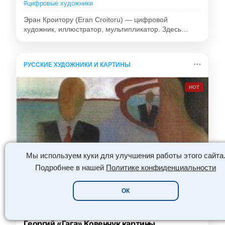
#цифровые художники
Эран Кроитору (Eran Croitoru) — цифровой
художник, иллюстратор, мультипликатор. Здесь…
РУССКИЕ ХУДОЖНИКИ И КАРТИНЫ
HOT
Мы используем куки для улучшения работы этого сайта
Подробнее в нашей
Политике конфиденциальности
😮
👏
😍
❤️
🔥
ОК
Георгий «Гага» Ковенчук картины