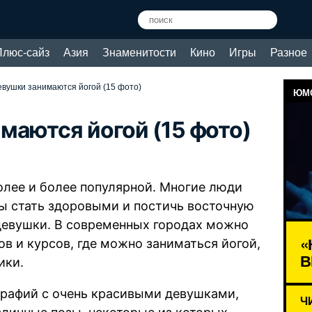
Плюс-сайз
Азия
Знаменитости
Кино
Игры
Разное
вушки занимаются йогой (15 фото)
ЮМО
маются йогой (15 фото)
более и более популярной. Многие люди
бы стать здоровыми и постичь восточную
девушки. В современных городах можно
«
в и курсов, где можно заниматься йогой,
В
ики.
графий с очень красивыми девушками,
Ч