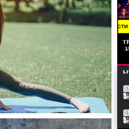
NG NEWS /// НОВОСТИ (СМИ) /// СВЕЖИЕ НОВОСТИ
Т
З
L