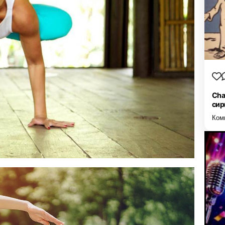
Cha
сир
Ком