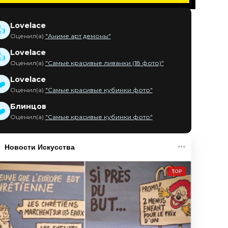
Lovelace
👍
Оценил(а)
"Аниме арт демоны"
Lovelace
👍
Оценил(а)
"Самые красивые ливанки (18 фото)"
Lovelace
❤️
Оценил(а)
"Самые красивые кубинки фото"
Блинцов
❤️
Оценил(а)
"Самые красивые кубинки фото"
Новости Искусства
TOP