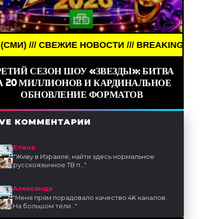
 /// BREAKING NEWS /// НОВОСТИ (СМИ) /// СВЕЖ
РЕТИЙ СЕЗОН ШОУ «ЗВЕЗДЫ»: БИТВА
А 20 МИЛЛИОНОВ И КАРДИНАЛЬНОЕ
ОБНОВЛЕНИЕ ФОРМАТОВ
IVE КОММЕНТАРИИ
Елена
"
Живу в Израиле, найти здесь нормальное
русскоязычное ТВ п...
"
Александр
"
Меня прям порадовало качество 4K каналов.
На большом тели...
"