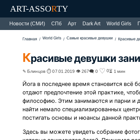
ART-ASSO
R
TY
Новости (СМИ)
СПб
Арт
Dark Art
World Girls
World Girls
Самые красивые девушки
Главная
Красивые де
К
расивые девушки зани
♡
0
✎ Блинцов ⏱ 07.01.2019 👁 267
🗨 0
⏳ 1 мин
Йога в последнее время становится всё 
отдают предпочтение этой практике, что
философию. Этим занимаются и парни и 
найти немало специализированных центро
постигать основы и нюансы данной практ
Здесь вы можете увидеть собрание фото