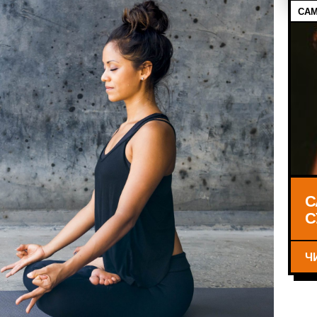
САМ
С
С
Ч