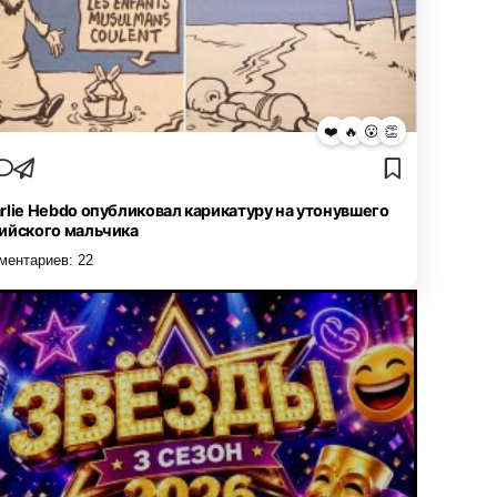
❤️
🔥
😮
👏
rlie Hebdo опубликовал карикатуру на утонувшего
ийского мальчика
ментариев:
22