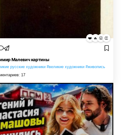
❤️
🔥
😮
👏
имир Малевич картины
ликие русские художники #великие художники #живопись
ментариев:
17