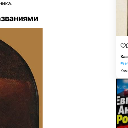
ника.
азваниями
Каз
#ве
Ком