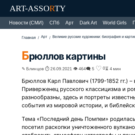
ART-ASSO
R
TY
Новости (СМИ)
СПб
Арт
Dark Art
World Girls
Арт
Великие русские художники: биография и карт
Главная
Б
рюллов картины
♡
0
✎ Блинцов ⏱ 26.09.2021 👁 464
🗨 5
⏳ 4 мин
Брюллов Карл Павлович (1799-1852 гг.) –
Приверженец русского классицизма и ро
разнообразны, здесь и портреты известн
события из мировой истории, и библейск
Тема «Последний день Помпеи» родилась у
посетил раскопки уничтоженного вулкан