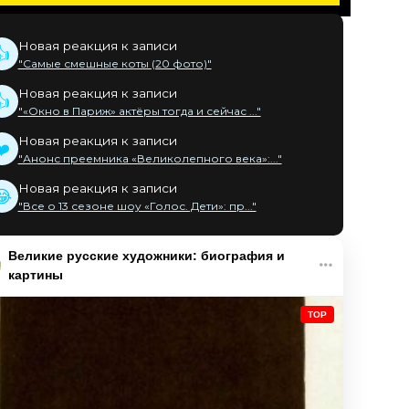
Новая реакция к записи
👍
"Самые смешные коты (20 фото)"
Новая реакция к записи
👍
"«Окно в Париж» актёры тогда и сейчас ..."
Новая реакция к записи
❤️
"Анонс преемника «Великолепного века»:..."
Новая реакция к записи
😂
"Все о 13 сезоне шоу «Голос. Дети»: пр..."
Великие русские художники: биография и
картины
TOP