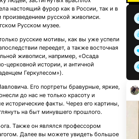
ку людей, застигнутых врасплох
ла настоящий фурор как в России, так и в
м произведением русской живописи.
гском Русском музее.
олько русские мотивы, как вы уже успели
 впоследствии переедет, а также восточная
альной живописи, например, «Осада
о-церковной истории, и античной
аденцем Геркулесом»).
авловича. Его портреты бравурные, яркие,
онесли до нас не только красоту и
е исторические факты. Через его картины,
глянуть на быт минувшего прошлого.
ога. Также он являлся профессором
гогом. Далее вы можете увидеть большое