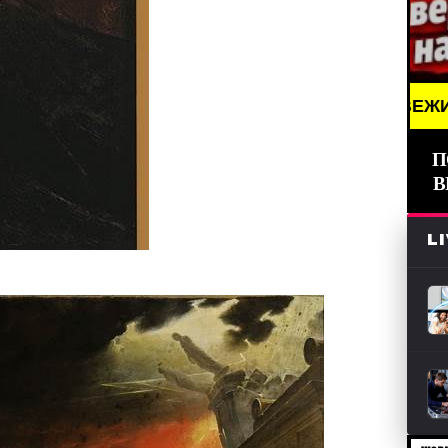
 /// НОВОСТИ (СМИ) /// СВЕЖИЕ НОВОСТИ /// BR
П
В
L