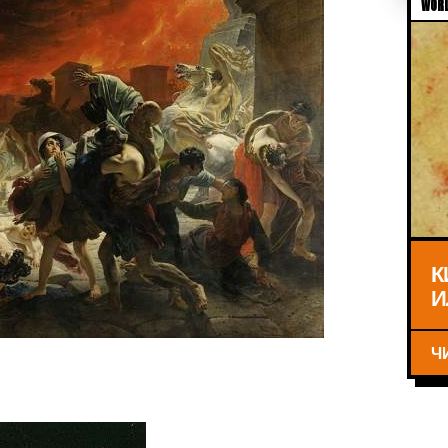
WORL
К
И
Ч