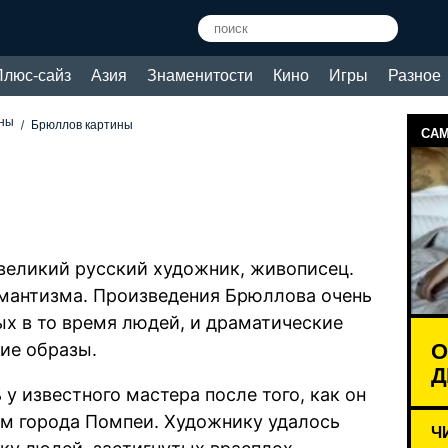
Плюс-сайз
Азия
Знаменитости
Кино
Игры
Разное
ины
Брюллов картины
САМ
 великий русский художник, живописец.
мантизма. Произведения Брюллова очень
ых в то время людей, и драматические
О
ие образы.
Д
 известного мастера после того, как он
ом города Помпеи. Художнику удалось
Ч