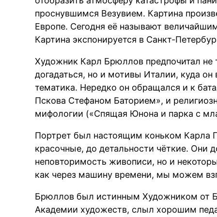
отобразить атмосферу катастрофы и пани
проснувшимся Везувием. Картина произве
Европе. Сегодня её называют величайши
Картина экспонируется в Санкт-Петербур
Художник Карл Брюллов предпочитал не т
догадаться, но и мотивы Италии, куда он
тематика. Нередко он обращался и к бат
Пскова Стефаном Баторием», и религиозн
мифологии («Спящая Юнона и парка с мл
Портрет был настоящим коньком Карла П
красочные, до детальности чёткие. Они д
неповторимость живописи, но и некоторы
как через машину времени, мы можем вз
Брюллов был истинным Художником от Б
Академии художеств, слыл хорошим педа