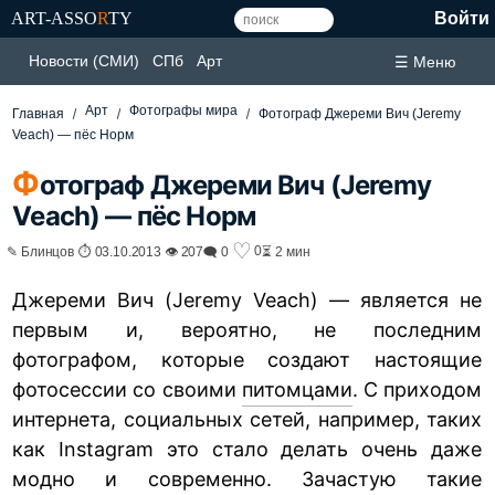
ART-ASSO
R
TY
Войти
Новости (СМИ)
СПб
Арт
☰ Меню
Арт
Фотографы мира
Главная
Фотограф Джереми Вич (Jeremy
Veach) — пёс Норм
Ф
отограф Джереми Вич (Jeremy
Veach) — пёс Норм
♡
0
✎ Блинцов ⏱ 03.10.2013 👁 207
🗨 0
⏳ 2 мин
Джереми Вич (Jeremy Veach) — является не
первым и, вероятно, не последним
фотографом, которые создают настоящие
фотосессии со своими
питомцами
. С приходом
интернета, социальных сетей, например, таких
как Instagram это стало делать очень даже
модно и современно. Зачастую такие