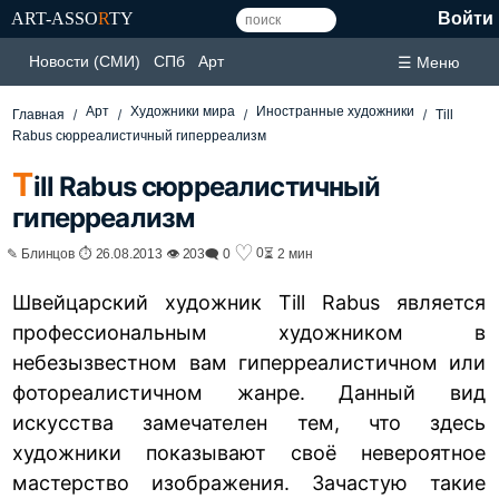
ART-ASSO
R
TY
Войти
Новости (СМИ)
СПб
Арт
☰ Меню
Арт
Художники мира
Иностранные художники
Главная
Till
Rabus сюрреалистичный гиперреализм
T
ill Rabus сюрреалистичный
гиперреализм
♡
0
✎ Блинцов ⏱ 26.08.2013 👁 203
🗨 0
⏳ 2 мин
Швейцарский художник Till Rabus является
профессиональным художником в
небезызвестном вам гиперреалистичном или
фотореалистичном жанре. Данный вид
искусства замечателен тем, что здесь
художники показывают своё невероятное
мастерство изображения. Зачастую такие