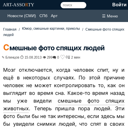
ART-ASSO
R
TY
Войти
Новости (СМИ)
СПб
Арт
☰ Меню
Юмор, смешные картинки, приколы
Главная
Смешные фото спящих
людей
С
мешные фото спящих людей
♡
0
✎ Блинцов ⏱ 15.08.2013 👁 299
🗨 0
⏳ 2 мин
Мозг отключается, когда человек спит, ну и
ещё в некоторых случаях. По этой причине
человек не может контролировать то, как он
выглядит во время сна. Какое-то время назад
мы уже видели
смешные фото спящих
животных
. Теперь пришла пора людей. Эти
фото были бы не так интересны, если здесь мы
бы увидели снимки людей, что спят в своих