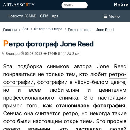
ART-ASSO
R
TY
Войти
Новости (СМИ)
СПб
Арт
☰ Меню
Арт
Фотографы мира
Главная
Ретро фотограф Jone Reed
Р
етро фотограф Jone Reed
♡
0
✎ Блинцов ⏱ 06.08.2013 👁 176
🗨 0
⏳ 2 мин
Эта подборка снимков автора Jone Reed
понравиться не только тем, кто любит
ретро-
фотографии
, фотографии в чёрно-белом цвете,
но и всем любителям и ценителям
профессионального снимка. Это настоящий
пример того,
как становилась фотография
.
Сейчас она считается ретро, но некогда такие
фото были настоящим открытием. Это прорыв
своего времени, что заставлял людей