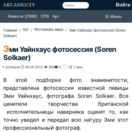
ART-ASSO
R
TY
Войти
Новости (СМИ)
СПб
Арт
☰ Меню
Арт
Фотографы мира
Главная
Эми Уайнхаус фотосессия (Soren
Solkaer)
Э
ми Уайнхаус фотосессия (Soren
Solkaer)
♡
1
✎ Блинцов ⏱ 04.06.2012 👁 166
🗨 0
⏳ 1 мин
В этой подборке фото знаменитости,
представлена фотосессия известной певицы
Эми Уайнхаус, фотографа Soren Solkaer. Все
ценители творчества британской
исполнительницы наверняка оценят то, как
точно увидел и передал всю натуру Эми этот
профессиональный фотограф
.