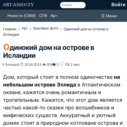
ART-ASSO
R
TY
Войти
Новости (СМИ)
СПб
Арт
☰ Меню
Арт
Красивые фото
Главная
Одинокий дом на острове в
Исландии
О
динокий дом на острове в
Исландии
♡
0
✎ Блинцов ⏱ 19.08.2014 👁 204
🗨 0
⏳ 2 мин
Дом, который стоит в полном одиночестве
на
небольшом острове Эллида
в Атлантическом
океане, кажется очень романтичным и
трогательным. Кажется, что этот дом является
частью какой-то сказки про волшебников и
мифических существ. Аккуратный и уютный
домик стоит в природном котловане острова и