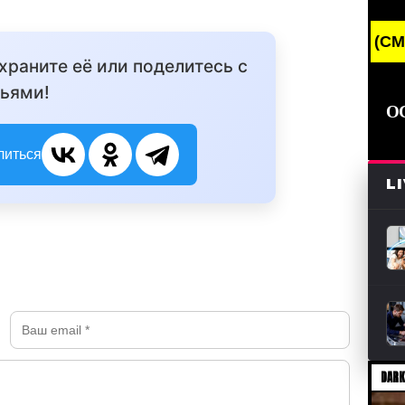
BREAKING NEWS /// НОВОСТИ (СМИ) /// СВЕЖ
охраните её или поделитесь с
ьями!
О
литься
L
DARK