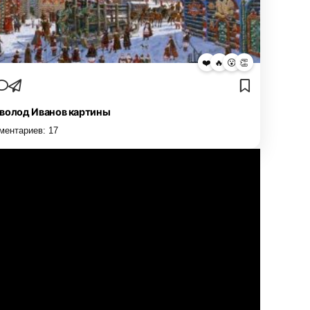
❤️
🔥
😮
👏
волод Иванов картины
ментариев:
17