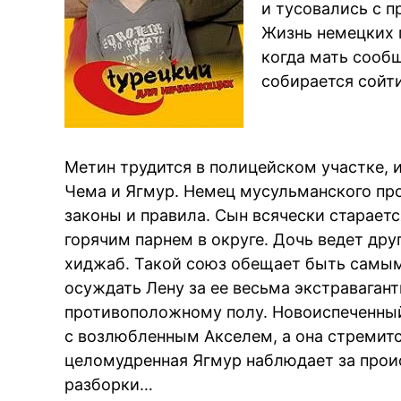
и тусовались с п
Жизнь немецких 
когда мать сооб
собирается сойт
Метин трудится в полицейском участке, 
Чема и Ягмур. Немец мусульманского про
законы и правила. Сын всячески стараетс
горячим парнем в округе. Дочь ведет дру
хиджаб. Такой союз обещает быть самы
осуждать Лену за ее весьма экстраваган
противоположному полу. Новоиспеченный
с возлюбленным Акселем, а она стремитс
целомудренная Ягмур наблюдает за прои
разборки…