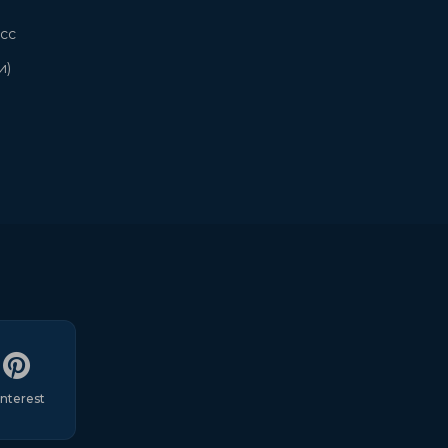
сс
и)
interest