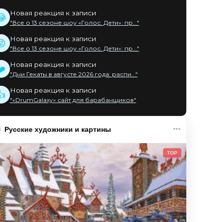
Новая реакция к записи
😂
"Все о 13 сезоне шоу «Голос. Дети»: пр..."
Новая реакция к записи
😡
"Все о 13 сезоне шоу «Голос. Дети»: пр..."
Новая реакция к записи
❤️
"Дни Гекаты в августе 2026 года: распи..."
Новая реакция к записи
👍
"«DrumGalaxy» сайт для барабанщиков"
Русские художники и картины
TOP