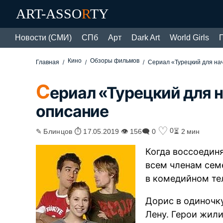
ART-ASSO
R
TY
Новости (СМИ)
СПб
Арт
Dark Art
World Girls
Кино
Обзоры фильмов
Главная
Сериал «Турецкий для на
С
ериал «Турецкий для 
описание
♡
0
✎ Блинцов ⏱ 17.05.2019 👁 156
🗨 0
⏳ 2 мин
Когда воссоединя
всем членам семе
в комедийном те
Дорис в одиночк
Лену. Герои жил