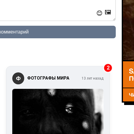
🖼️
😊
 комментарий
2
S
П
Ф
ФОТОГРАФЫ МИРА
13 лет назад
Ч