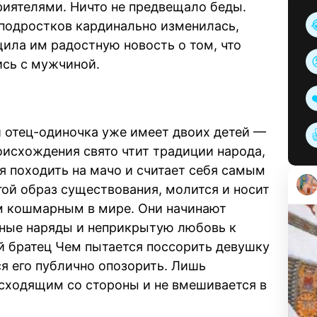
риятелями. Ничто не предвещало беды.
подростков кардинально изменилась,
щила им радостную новость о том, что
ись с мужчиной.
и отец-одиночка уже имеет двоих детей —
исхождения свято чтит традиции народа,
я походить на мачо и считает себя самым
гой образ существования, молится и носит
м кошмарным в мире. Они начинают
тные наряды и неприкрытую любовь к
 братец Чем пытается поссорить девушку
я его публично опозорить. Лишь
сходящим со стороны и не вмешивается в