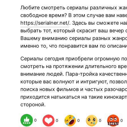
Любите смотреть сериалы различных жан
свободное время? В этом случае вам наве
https://serialner.net/
. Здесь вы сможете на
выбрать тот, который скрасит ваш вечер 
Вашему вниманию сериалы разных жанров
именно то, что понравится вам по описан
Сериалы сегодня приобрели огромную п
смотреть на протяжении длительного вр
внимание людей. Пара-тройка качественн
которые вас волнуют и интригуют, позво
поиска новых фильмов и частых разочаров
приходится натыкаться на такие кинокар
стороной.
0
0
0
0
0