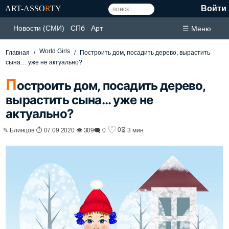
ART-ASSO
R
TY
Войти
Новости (СМИ)
СПб
Арт
☰ Меню
World Girls
Главная
Построить дом, посадить дерево, вырастить
сына… уже не актуально?
П
остроить дом, посадить дерево,
вырастить сына… уже не
актуально?
♡
0
✎ Блинцов ⏱ 07.09.2020 👁 309
🗨 0
⏳ 3 мин