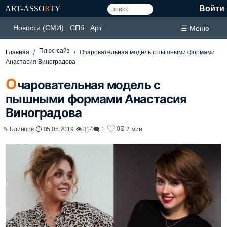
ART-ASSO
R
TY
Войти
Новости (СМИ)
СПб
Арт
☰ Меню
Плюс-сайз
Главная
Очаровательная модель с пышными формами
Анастасия Виноградова
О
чаровательная модель с
пышными формами Анастасия
Виноградова
♡
0
✎ Блинцов ⏱ 05.05.2019 👁 314
🗨 1
⏳ 2 мин