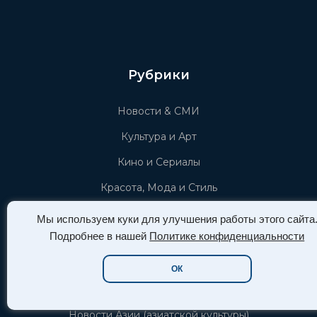
Рубрики
Новости & СМИ
Культура и Арт
Кино и Сериалы
Красота, Мода и Стиль
Игровой мир
Мы используем куки для улучшения работы этого сайта
Подробнее в нашей
Политике конфиденциальности
Афиша СПб
Тёмное искусство
ОК
Пышные формы (plus-size)
Новости Азии (азиатской культуры)