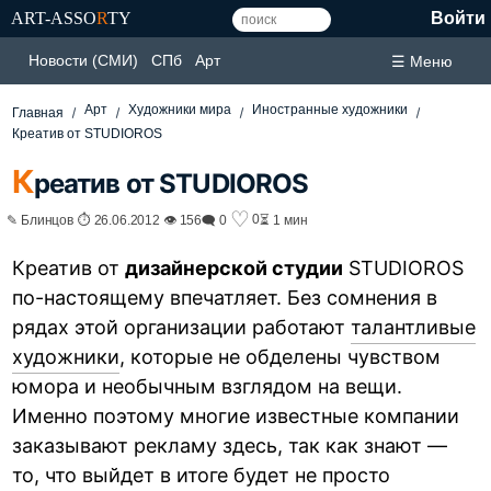
ART-ASSO
R
TY
Войти
Новости (СМИ)
СПб
Арт
☰ Меню
Арт
Художники мира
Иностранные художники
Главная
Креатив от STUDIOROS
К
реатив от STUDIOROS
♡
0
✎ Блинцов ⏱ 26.06.2012 👁 156
🗨 0
⏳ 1 мин
Креатив от
дизайнерской студии
STUDIOROS
по-настоящему впечатляет. Без сомнения в
рядах этой организации работают
талантливые
художники
, которые не обделены чувством
юмора и необычным взглядом на вещи.
Именно поэтому многие известные компании
заказывают рекламу здесь, так как знают —
то, что выйдет в итоге будет не просто