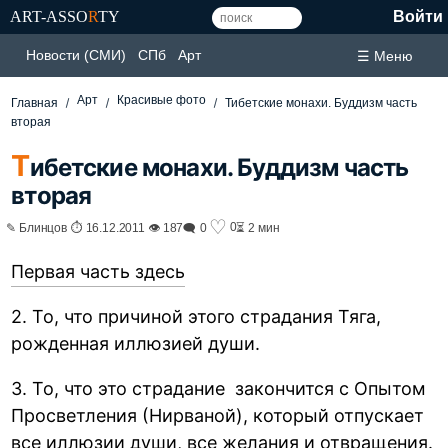
ART-ASSO
R
TY
Войти
Новости (СМИ)
СПб
Арт
☰ Меню
Арт
Красивые фото
Главная
Тибетские монахи. Буддизм часть
вторая
Т
ибетские монахи. Буддизм часть
вторая
♡
0
✎ Блинцов ⏱ 16.12.2011 👁 187
🗨 0
⏳ 2 мин
Первая часть здесь
2. То, что причиной этого страдания Тяга,
рожденная иллюзией души.
3. То, что это страдание закончится с Опытом
Просветления (Нирваной), который отпускает
все иллюзии души, все желания и отвращения.