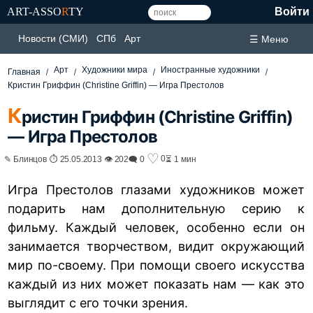
ART-ASSO
R
TY
Войти
Новости (СМИ)
СПб
Арт
☰ Меню
Арт
Художники мира
Иностранные художники
Главная
Кристин Гриффин (Christine Griffin) — Игра Престолов
К
ристин Гриффин (Christine Griffin)
— Игра Престолов
♡
0
✎ Блинцов ⏱ 25.05.2013 👁 202
🗨 0
⏳ 1 мин
Игра Престолов глазами художников может
подарить нам дополнительную серию к
фильму. Каждый человек, особенно если он
занимается творчеством, видит окружающий
мир по-своему. При помощи своего искусства
каждый из них может показать нам — как это
выглядит с его точки зрения.