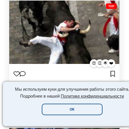
TOP
😍
👏
🌟
❤️
Бег быков. Памплона Испания
Мы используем куки для улучшения работы этого сайта
Ещё одна разновидность боя с быками. Это не
Подробнее в нашей
Политике конфиденциальности
совсем коррида,…
ОК
КРАСИВЫЕ ФОТО