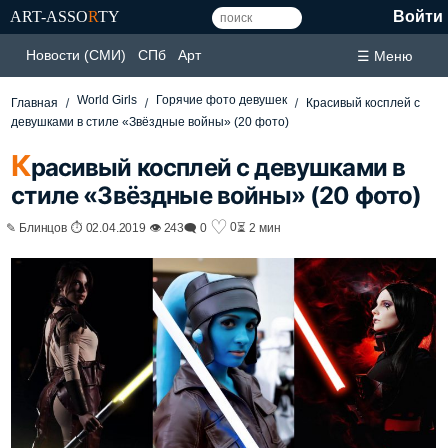
ART-ASSO
R
TY
Войти
Новости (СМИ)
СПб
Арт
☰ Меню
World Girls
Горячие фото девушек
Главная
Красивый косплей с
девушками в стиле «Звёздные войны» (20 фото)
К
расивый косплей с девушками в
стиле «Звёздные войны» (20 фото)
♡
0
✎ Блинцов ⏱ 02.04.2019 👁 243
🗨 0
⏳ 2 мин