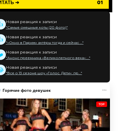
ИТАТЬ ➔
01
Новая реакция к записи
👍
"Самые смешные коты (20 фото)"
Новая реакция к записи
👍
"«Окно в Париж» актёры тогда и сейчас ..."
Новая реакция к записи
❤️
"Анонс преемника «Великолепного века»:..."
Новая реакция к записи
😂
"Все о 13 сезоне шоу «Голос. Дети»: пр..."
Горячие фото девушек
TOP