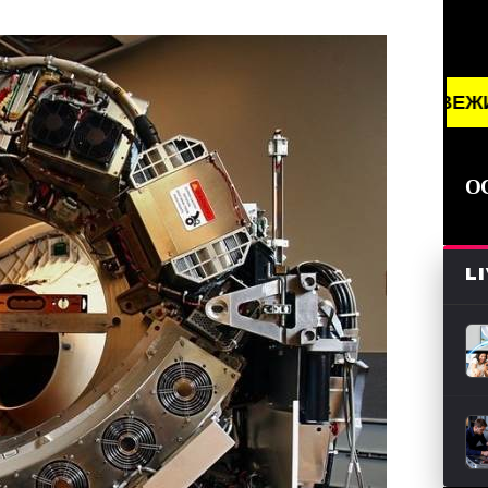
S /// НОВОСТИ (СМИ) /// СВЕЖИЕ НОВОСТИ /// BR
О
L