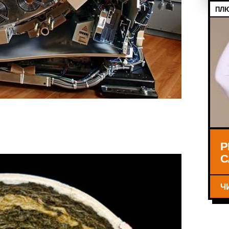
ПЛЮ
Р
С
Ч