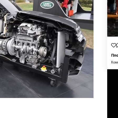
Пло
Ком