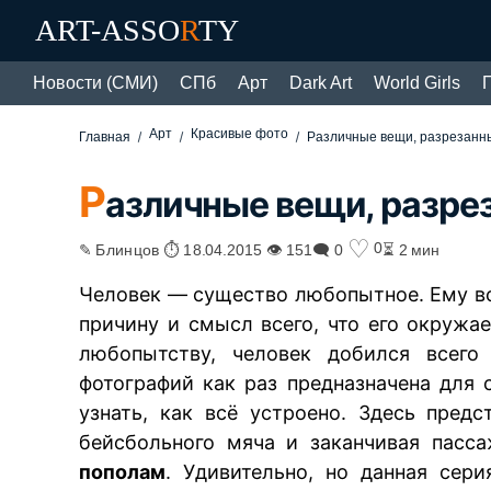
ART-ASSO
R
TY
Новости (СМИ)
СПб
Арт
Dark Art
World Girls
Арт
Красивые фото
Главная
Различные вещи, разрезанн
Р
азличные вещи, разре
♡
0
✎ Блинцов ⏱ 18.04.2015 👁 151
🗨 0
⏳ 2 мин
Человек — существо любопытное. Ему вс
причину и смысл всего, что его окружа
любопытству, человек добился всего 
фотографий как раз предназначена для
узнать, как всё устроено. Здесь пред
бейсбольного мяча и заканчивая пасс
пополам
. Удивительно, но данная сери