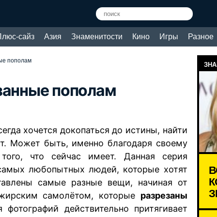
Плюс-сайз
Азия
Знаменитости
Кино
Игры
Разное
ые пополам
ЗНА
занные пополам
егда хочется докопаться до истины, найти
ет. Может быть, именно благодаря своему
того, что сейчас имеет. Данная серия
В
 самых любопытных людей, которые хотят
К
ставлены самые разные вещи, начиная от
З
ажирским самолётом, которые
разрезаны
я фотографий действительно притягивает