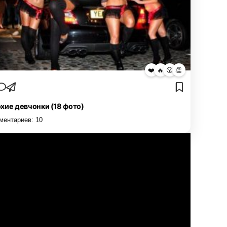
❤️
🔥
😮
👏
хие девчонки (18 фото)
ментариев:
10